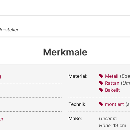
Hersteller
Merkmale
g
Material:
Metall
(
Ede
Rattan
(
Umw
Bakelit
Technik:
montiert
(
s
Maße:
Gesamt:
er
Höhe:
19 cm