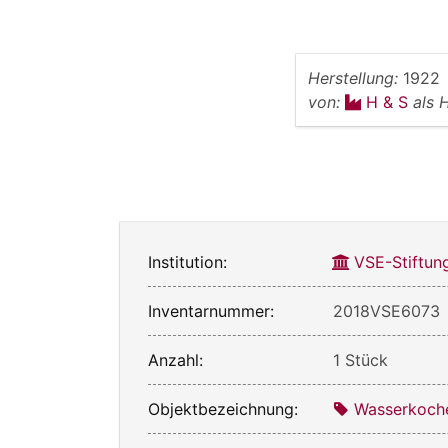
Herstellung:
1922
von:
H & S
als 
Institution:
VSE-Stiftun
Inventarnummer:
2018VSE6073
Anzahl:
1 Stück
Objektbezeichnung:
Wasserkoch