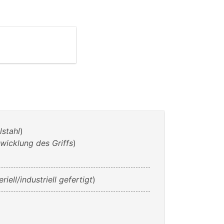
lstahl
)
icklung des Griffs
)
eriell/industriell gefertigt
)