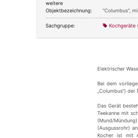
weitere
Objektbezeichnung:
"Columbus", mi
Sachgruppe:
Kochgeräte
Elektrischer Was
Bei dem vorliege
„Columbus“) der 
Das Gerät besteh
Teekanne mit sch
(Mund/Mündung) z
(Ausgussrohr) ang
Kocher ist mit 