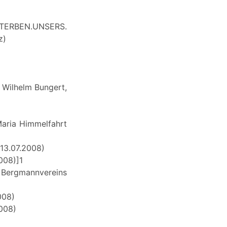
ERBEN.UNSERS.
z)
 Wilhelm Bungert,
aria Himmelfahrt
 13.07.2008)
008)]1
n Bergmannvereins
008)
2008)