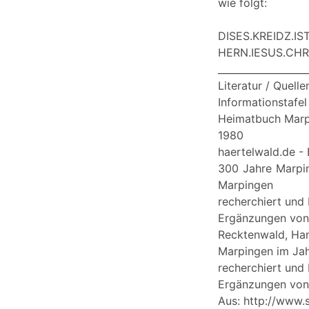
wie folgt:
DISES.KREIDZ
HERN.IESUS.CHRI
__________________
Literatur / Quelle
Informationstafe
Heimatbuch Marpi
1980
haertelwald.de -
300 Jahre Marpi
Marpingen
recherchiert und
Ergänzungen von 
Recktenwald, Han
Marpingen im Ja
recherchiert und
Ergänzungen von 
Aus: http://www.