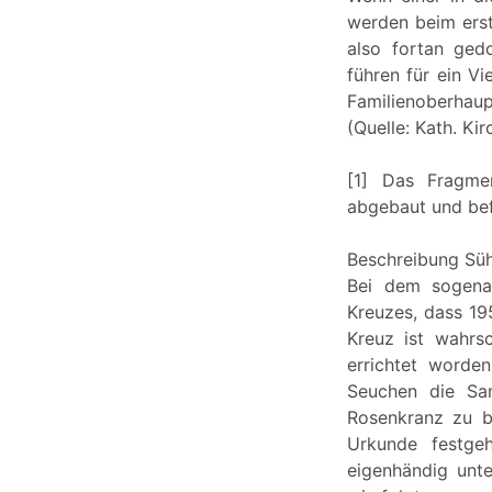
werden beim erst
also fortan ged
führen für ein V
Familienoberhaup
(Quelle: Kath. K
[1] Das Fragme
abgebaut und bef
Beschreibung Sü
Bei dem sogena
Kreuzes, dass 1
Kreuz ist wahrs
errichtet worde
Seuchen die Sam
Rosenkranz zu b
Urkunde festge
eigenhändig unte