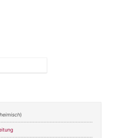
heimisch
)
eitung