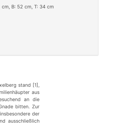
 cm, B: 52 cm, T: 34 cm
lberg stand [1],
milienhäupter aus
esuchend an die
nade bitten. Zur
 insbesondere der
d ausschließlich