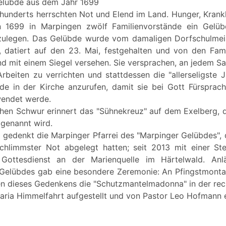
elübde aus dem Jahr 1699
rhunderts herrschten Not und Elend im Land. Hunger, Krank
n 1699 in Marpingen zwölf Familienvorstände ein Gelü
zulegen. Das Gelübde wurde vom damaligen Dorfschulmei
, datiert auf den 23. Mai, festgehalten und von den Fam
nd mit einem Siegel versehen. Sie versprachen, an jedem 
rbeiten zu verrichten und stattdessen die "allerseligste J
de in der Kirche anzurufen, damit sie bei Gott Fürsprac
endet werde.
ichen Schwur erinnert das "Sühnekreuz" auf dem Exelberg,
 genannt wird.
 gedenkt die Marpinger Pfarrei des "Marpinger Gelübdes", 
chlimmster Not abgelegt hatten; seit 2013 mit einer St
Gottesdienst an der Marienquelle im Härtelwald. Anl
 Gelübdes gab eine besondere Zeremonie: An Pfingstmonta
en dieses Gedenkens die "Schutzmantelmadonna" in der rec
Maria Himmelfahrt aufgestellt und von Pastor Leo Hofmann 