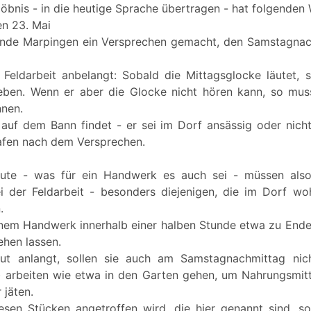
löbnis - in die heutige Sprache übertragen - hat folgenden 
en 23. Mai
inde Marpingen ein Versprechen gemacht, den Samstagnach
 Feldarbeit anbelangt: Sobald die Mittagsglocke läutet, so
ben. Wenn er aber die Glocke nicht hören kann, so muss 
nnen.
uf dem Bann findet - er sei im Dorf ansässig oder nicht
rafen nach dem Versprechen.
ute - was für ein Handwerk es auch sei - müssen also
 der Feldarbeit - besonders diejenigen, die im Dorf wo
.
inem Handwerk innerhalb einer halben Stunde etwa zu En
ehen lassen.
ut anlangt, sollen sie auch am Samstagnachmittag ni
) arbeiten wie etwa in den Garten gehen, um Nahrungsmitt
 jäten.
esen Stücken angetroffen wird, die hier genannt sind, so