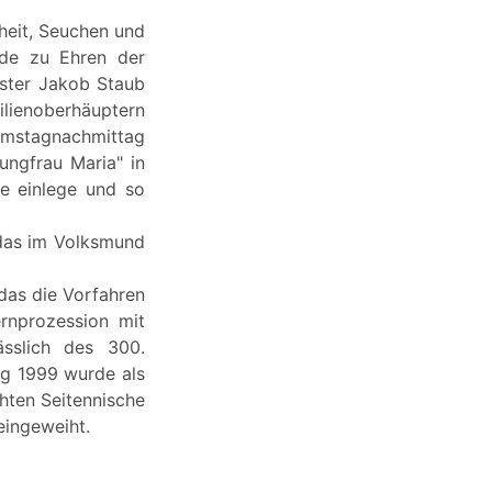
heit, Seuchen und
bde zu Ehren der
ster Jakob Staub
ilienoberhäuptern
Samstagnachmittag
ungfrau Maria" in
he einlege und so
 das im Volksmund
das die Vorfahren
ernprozession mit
ässlich des 300.
g 1999 wurde als
hten Seitennische
eingeweiht.