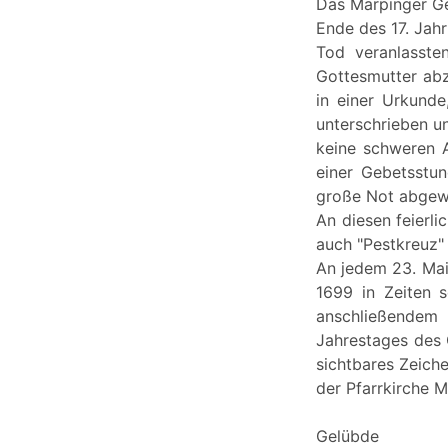
Das Marpinger G
Ende des 17. Jah
Tod veranlasste
Gottesmutter ab
in einer Urkunde
unterschrieben u
keine schweren A
einer Gebetsstun
große Not abgew
An diesen feierl
auch "Pestkreuz"
An jedem 23. Mai
1699 in Zeiten s
anschließendem 
Jahrestages des
sichtbares Zeich
der Pfarrkirche 
Gelübde