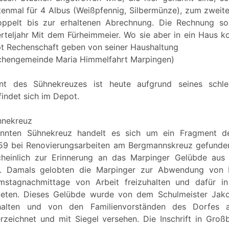
enmal für 4 Albus (Weißpfennig, Silbermünze), zum zweite
oppelt bis zur erhaltenen Abrechnung. Die Rechnung so
ierteljahr Mit dem Fürheimmeier. Wo sie aber in ein Haus
t Rechenschaft geben von seiner Haushaltung
irchengemeinde Maria Himmelfahrt Marpingen)
nt des Sühnekreuzes ist heute aufgrund seines schle
indet sich im Depot.
hnekreuz
nnten Sühnekreuz handelt es sich um ein Fragment de
959 bei Renovierungsarbeiten am Bergmannskreuz gefunden
cheinlich zur Erinnerung an das Marpinger Gelübde au
n. Damals gelobten die Marpinger zur Abwendung von
stagnachmittage von Arbeit freizuhalten und dafür i
eten. Dieses Gelübde wurde von dem Schulmeister Jako
halten und von den Familienvorständen des Dorfes
rzeichnet und mit Siegel versehen. Die Inschrift in Groß