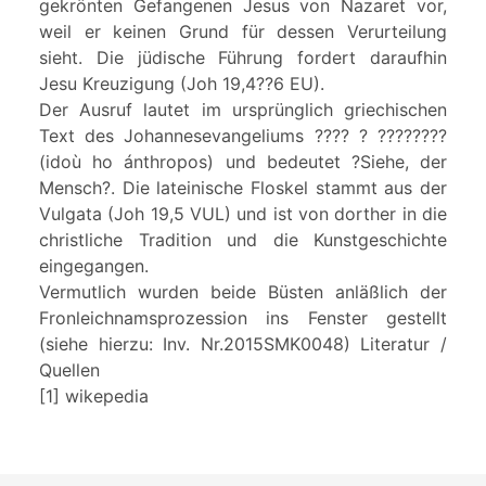
gekrönten Gefangenen Jesus von Nazaret vor,
weil er keinen Grund für dessen Verurteilung
sieht. Die jüdische Führung fordert daraufhin
Jesu Kreuzigung (Joh 19,4??6 EU).
Der Ausruf lautet im ursprünglich griechischen
Text des Johannesevangeliums ???? ? ????????
(idoù ho ánthropos) und bedeutet ?Siehe, der
Mensch?. Die lateinische Floskel stammt aus der
Vulgata (Joh 19,5 VUL) und ist von dorther in die
christliche Tradition und die Kunstgeschichte
eingegangen.
Vermutlich wurden beide Büsten anläßlich der
Fronleichnamsprozession ins Fenster gestellt
(siehe hierzu: Inv. Nr.2015SMK0048) Literatur /
Quellen
[1] wikepedia