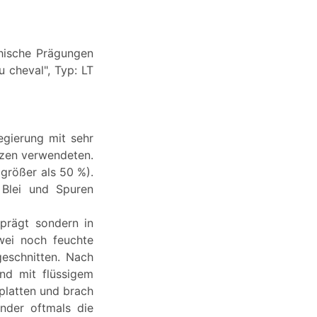
echische Prägungen
u cheval", Typ: LT
egierung mit sehr
nzen verwendeten.
(größer als 50 %).
 Blei und Spuren
prägt sondern in
wei noch feuchte
eschnitten. Nach
nd mit flüssigem
platten und brach
nder oftmals die