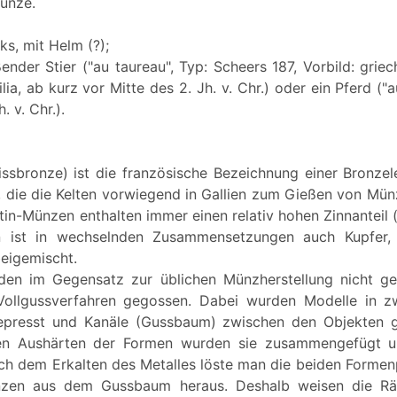
Münze.
nks, mit Helm (?);
oßender Stier ("au taureau", Typ: Scheers 187, Vorbild: gri
lia, ab kurz vor Mitte des 2. Jh. v. Chr.) oder ein Pferd ("a
. v. Chr.).
issbronze) ist die französische Bezeichnung einer Bronzel
, die die Kelten vorwiegend in Gallien zum Gießen von Mü
tin-Münzen enthalten immer einen relativ hohen Zinnanteil 
 ist in wechselnden Zusammensetzungen auch Kupfer,
beigemischt.
en im Gegensatz zur üblichen Münzherstellung nicht ge
ollgussverfahren gegossen. Dabei wurden Modelle in z
epresst und Kanäle (Gussbaum) zwischen den Objekten g
en Aushärten der Formen wurden sie zusammengefügt u
Nach dem Erkalten des Metalles löste man die beiden Formen
nzen aus dem Gussbaum heraus. Deshalb weisen die Rä