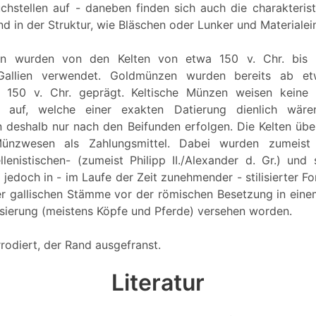
chstellen auf - daneben finden sich auch die charakteristi
d in der Struktur, wie Bläschen oder Lunker und Materialei
en wurden von den Kelten von etwa 150 v. Chr. bis 
Gallien verwendet. Goldmünzen wurden bereits ab et
 150 v. Chr. geprägt. Keltische Münzen weisen keine
 auf, welche einer exakten Datierung dienlich wären
 deshalb nur nach den Beifunden erfolgen. Die Kelten üb
ünzwesen als Zahlungsmittel. Dabei wurden zumeist
ellenistischen- (zumeist Philipp II./Alexander d. Gr.) und
t, jedoch in - im Laufe der Zeit zunehmender - stilisierter 
r gallischen Stämme vor der römischen Besetzung in einem
lisierung (meistens Köpfe und Pferde) versehen worden.
rodiert, der Rand ausgefranst.
Literatur