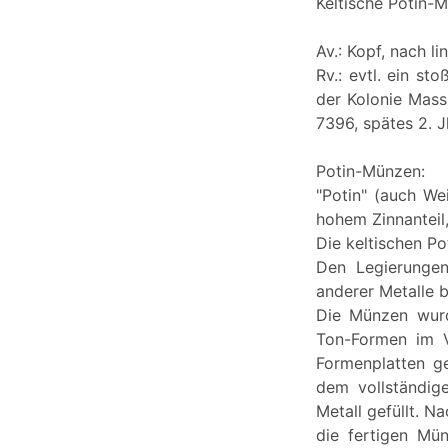
Keltische Potin-
Av.: Kopf, nach li
Rv.: evtl. ein st
der Kolonie Massi
7396, spätes 2. Jh
Potin-Münzen:
"Potin" (auch We
hohem Zinnanteil
Die keltischen Po
Den Legierungen
anderer Metalle 
Die Münzen wurd
Ton-Formen im V
Formenplatten g
dem vollständig
Metall gefüllt. 
die fertigen Mü