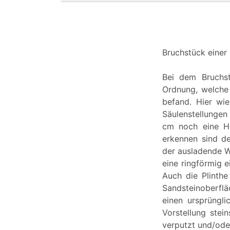
Bruchstück einer 
Bei dem Bruchst
Ordnung, welche
befand. Hier wie
Säulenstellunge
cm noch eine Hö
erkennen sind de
der ausladende Wu
eine ringförmig e
Auch die Plinthe
Sandsteinoberfl
einen ursprüngl
Vorstellung stei
verputzt und/oder