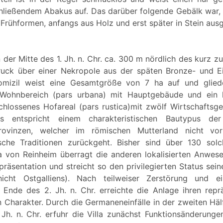
hließendem Abakus auf. Das darüber folgende Gebälk war, 
Frühformen, anfangs aus Holz und erst später in Stein ausg
n der Mitte des 1. Jh. n. Chr. ca. 300 m nördlich des kurz 
ruck über einer Nekropole aus der späten Bronze- und Eis
omizil weist eine Gesamtgröße von 7 ha auf und gliede
n Wohnbereich (pars urbana) mit Hauptgebäude und ein l
hlossenes Hofareal (pars rustica)mit zwölf Wirtschaftsg
es entspricht einem charakteristischen Bautypus der
rovinzen, welcher im römischen Mutterland nicht v
ische Traditionen zurückgeht. Bisher sind über 130 solc
la von Reinheim überragt die anderen lokalisierten Anw
räsentation und streicht so den privilegierten Status sein
hicht Ostgalliens). Nach teilweiser Zerstörung und e
Ende des 2. Jh. n. Chr. erreichte die Anlage ihren repr
n Charakter. Durch die Germaneneinfälle in der zweiten Häl
 Jh. n. Chr. erfuhr die Villa zunächst Funktionsänderunge