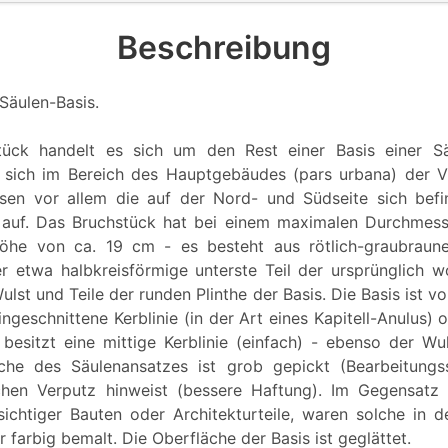
Beschreibung
Säulen-Basis.
ück handelt es sich um den Rest einer Basis einer Sä
 sich im Bereich des Hauptgebäudes (pars urbana) der Vi
sen vor allem die auf der Nord- und Südseite sich befi
n auf. Das Bruchstück hat bei einem maximalen Durchmess
he von ca. 19 cm - es besteht aus rötlich-graubraun
r etwa halbkreisförmige unterste Teil der ursprünglich w
lst und Teile der runden Plinthe der Basis. Die Basis ist v
ingeschnittene Kerblinie (in der Art eines Kapitell-Anulus) 
 besitzt eine mittige Kerblinie (einfach) - ebenso der Wul
äche des Säulenansatzes ist grob gepickt (Bearbeitungs
ichen Verputz hinweist (bessere Haftung). Im Gegensatz
nsichtiger Bauten oder Architekturteile, waren solche in d
 farbig bemalt. Die Oberfläche der Basis ist geglättet.