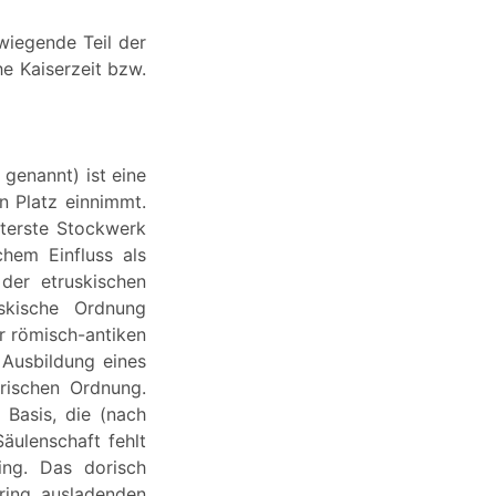
wiegende Teil der
he Kaiserzeit bzw.
genannt) ist eine
n Platz einnimmt.
nterste Stockwerk
chem Einfluss als
der etruskischen
kische Ordnung
r römisch-antiken
 Ausbildung eines
rischen Ordnung.
 Basis, die (nach
äulenschaft fehlt
ring. Das dorisch
ering ausladenden