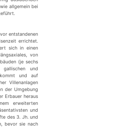
wie allgemein bei
eführt.
zuvor entstandenen
enzeit errichtet.
rt sich in einen
ängsaxiales, von
ebäuden (je sechs
 gallischen und
orkommt und auf
her Villenanlagen
esen der Umgebung
er Erbauer heraus
inem erweiterten
äsentativsten und
fte des 3. Jh. und
n, bevor sie nach