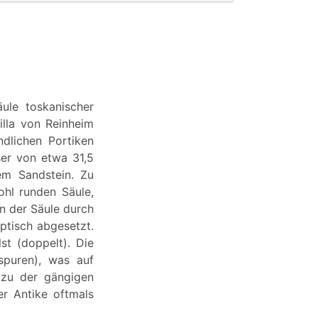
ule toskanischer
lla von Reinheim
ndlichen Portiken
er von etwa 31,5
em Sandstein. Zu
ohl runden Säule,
on der Säule durch
optisch abgesetzt.
st (doppelt). Die
spuren), was auf
 zu der gängigen
er Antike oftmals