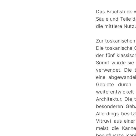
Das Bruchstück w
Säule und Teile d
die mittlere Nutzu
Zur toskanischen
Die toskanische 
der fünf klassis
Somit wurde sie 
verwendet. Die t
eine abgewandel
Gebiete durch
weiterentwickelt
Architektur. Die
besonderen Gebä
Allerdings besit
Vitruv) aus eine
meist die Kannel
beeinflusste Kap