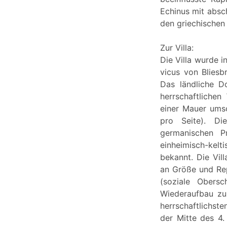
Echinus mit absc
den griechischen 
Zur Villa:
Die Villa wurde i
vicus von Bliesb
Das ländliche D
herrschaftliche
einer Mauer umsc
pro Seite). Di
germanischen P
einheimisch-kelt
bekannt. Die Vil
an Größe und Rep
(soziale Obersc
Wiederaufbau zu 
herrschaftlichste
der Mitte des 4.