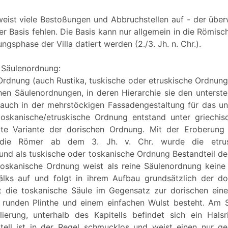
eist viele Bestoßungen und Abbruchstellen auf - der über
er Basis fehlen. Die Basis kann nur allgemein in die Römisc
ngsphase der Villa datiert werden (2./3. Jh. n. Chr.).
 Säulenordnung:
Ordnung (auch Rustika, tuskische oder etruskische Ordnung 
chen Säulenordnungen, in deren Hierarchie sie den unterste
auch in der mehrstöckigen Fassadengestaltung für das u
oskanische/etruskische Ordnung entstand unter griechis
te Variante der dorischen Ordnung. Mit der Eroberung 
 die Römer ab dem 3. Jh. v. Chr. wurde die etrus
 und als tuskische oder toskanische Ordnung Bestandteil de
 toskanische Ordnung weist als reine Säulenordnung keine
lks auf und folgt in ihrem Aufbau grundsätzlich der do
zt die toskanische Säule im Gegensatz zur dorischen eine
r runden Plinthe und einem einfachen Wulst besteht. Am S
ierung, unterhalb des Kapitells befindet sich ein Hals
itell ist in der Regel schmucklos und weist einen nur g