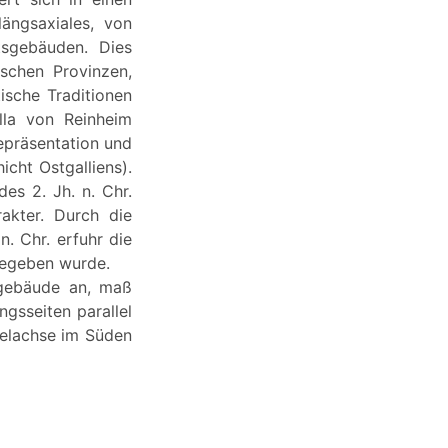
ängsaxiales, von
tsgebäuden. Dies
ischen Provinzen,
ische Traditionen
lla von Reinheim
epräsentation und
icht Ostgalliens).
es 2. Jh. n. Chr.
rakter. Durch die
n. Chr. erfuhr die
gegeben wurde.
tgebäude an, maß
gsseiten parallel
telachse im Süden