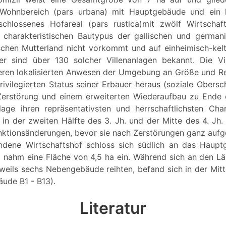
n Wohnbereich (pars urbana) mit Hauptgebäude und ein l
chlossenes Hofareal (pars rustica)mit zwölf Wirtschaf
 charakteristischen Bautypus der gallischen und german
chen Mutterland nicht vorkommt und auf einheimisch-kelt
her sind über 130 solcher Villenanlagen bekannt. Die Vi
eren lokalisierten Anwesen der Umgebung an Größe und R
rivilegierten Status seiner Erbauer heraus (soziale Obersch
Zerstörung und einem erweiterten Wiederaufbau zu Ende d
lage ihren repräsentativsten und herrschaftlichsten Cha
in der zweiten Hälfte des 3. Jh. und der Mitte des 4. Jh. 
unktionsänderungen, bevor sie nach Zerstörungen ganz auf
dene Wirtschaftshof schloss sich südlich an das Haup
nahm eine Fläche von 4,5 ha ein. Während sich an den Län
eweils sechs Nebengebäude reihten, befand sich in der Mit
äude B1 - B13).
Literatur