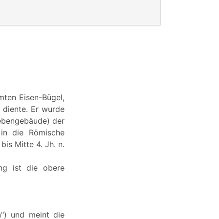
mten Eisen-Bügel,
s diente. Er wurde
Nebengebäude) der
 in die Römische
is Mitte 4. Jh. n.
ng ist die obere
n") und meint die