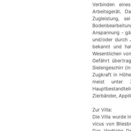
Verbinden eine
Arbeitsgerät. D
Zugleistung, 
Bodenbearbeitun
Anspannung - gän
und/oder durch 
bekannt und hat
Wesentlichen von
Gefährt übertra
Sielengeschirr (i
Zugkraft in Höhe
meist unter Z
Hauptbestandteil
Zierbänder, Appl
Zur Villa:
Die Villa wurde i
vicus von Bliesb
Das ländliche D