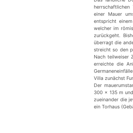
herrschaftliche
einer Mauer ums
entspricht einem
welcher im römis
zurückgeht. Bis
überragt die and
streicht so den p
Nach teilweiser 
erreichte die An
Germaneneinfälle 
Villa zunächst F
Der mauerumstan
300 x 135 m und 
zueinander die j
ein Torhaus (Geb