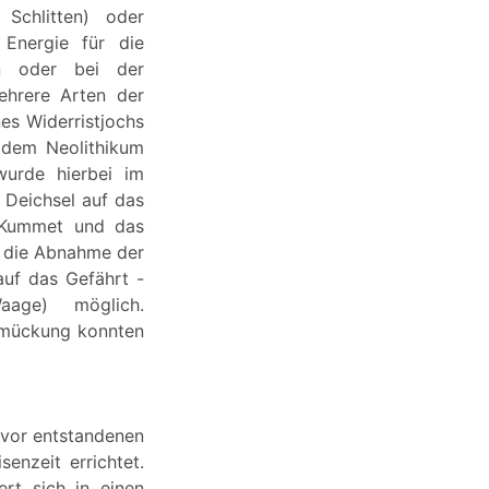
Schlitten) oder
 Energie für die
n oder bei der
ehrere Arten der
es Widerristjochs
 dem Neolithikum
wurde hierbei im
 Deichsel auf das
r Kummet und das
en die Abnahme der
auf das Gefährt -
aage) möglich.
chmückung konnten
zuvor entstandenen
enzeit errichtet.
rt sich in einen