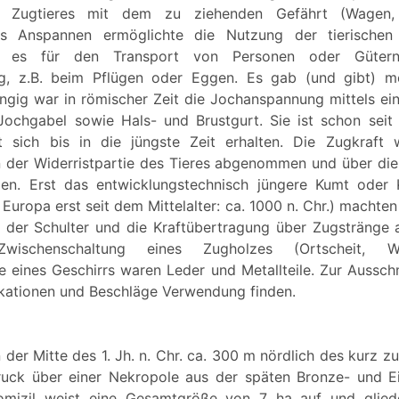
s Zugtieres mit dem zu ziehenden Gefährt (Wagen, 
as Anspannen ermöglichte die Nutzung der tierischen
sei es für den Transport von Personen oder Güter
g, z.B. beim Pflügen oder Eggen. Es gab (und gibt) m
gig war in römischer Zeit die Jochanspannung mittels ein
Jochgabel sowie Hals- und Brustgurt. Sie ist schon seit
 sich bis in die jüngste Zeit erhalten. Die Zugkraft 
 der Widerristpartie des Tieres abgenommen und über die
gen. Erst das entwicklungstechnisch jüngere Kumt ode
n Europa erst seit dem Mittelalter: ca. 1000 n. Chr.) macht
 der Schulter und die Kraftübertragung über Zugstränge 
wischenschaltung eines Zugholzes (Ortscheit, W
e eines Geschirrs waren Leder und Metallteile. Zur Auss
ikationen und Beschläge Verwendung finden.
n der Mitte des 1. Jh. n. Chr. ca. 300 m nördlich des kurz 
ruck über einer Nekropole aus der späten Bronze- und Eis
omizil weist eine Gesamtgröße von 7 ha auf und gliede