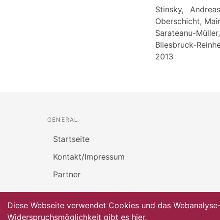
Stinsky, Andrea
Oberschicht, Main
Sarateanu-Mülle
Bliesbruck-Reinh
2013
GENERAL
Startseite
Kontakt/Impressum
Partner
Diese Webseite verwendet Cookies und das Webanalyse-To
Widerspruchsmöglichkeit gibt es
hier
.