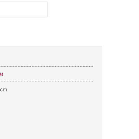
et
 cm