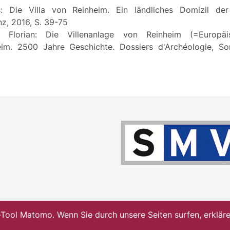
s: Die Villa von Reinheim. Ein ländliches Domizil der
z, 2016, S. 39-75
r, Florian: Die Villenanlage von Reinheim (=Europäi
eim. 2500 Jahre Geschichte. Dossiers d'Archéologie, So
ol Matomo. Wenn Sie durch unsere Seiten surfen, erklären 