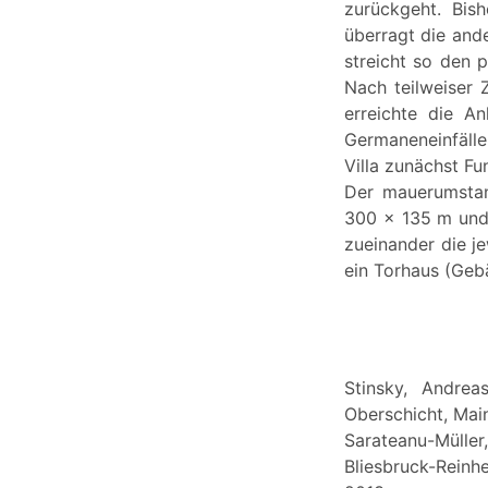
zurückgeht. Bis
überragt die and
streicht so den p
Nach teilweiser 
erreichte die An
Germaneneinfälle 
Villa zunächst F
Der mauerumstan
300 x 135 m und 
zueinander die j
ein Torhaus (Geb
Stinsky, Andrea
Oberschicht, Main
Sarateanu-Mülle
Bliesbruck-Reinh