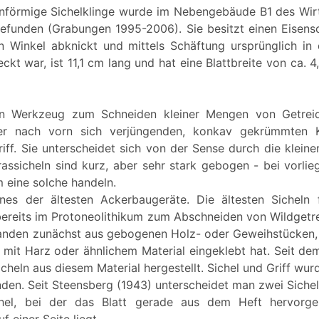
nförmige Sichelklinge wurde im Nebengebäude B1 des Wir
gefunden (Grabungen 1995-2006). Sie besitzt einen Eisens
n Winkel abknickt und mittels Schäftung ursprünglich in
eckt war, ist 11,1 cm lang und hat eine Blattbreite von ca. 4
ein Werkzeug zum Schneiden kleiner Mengen von Getrei
er nach vorn sich verjüngenden, konkav gekrümmten 
iff. Sie unterscheidet sich von der Sense durch die kleine
Grassicheln sind kurz, aber sehr stark gebogen - bei vorl
 eine solche handeln.
eines der ältesten Ackerbaugeräte. Die ältesten Sicheln
bereits im Protoneolithikum zum Abschneiden von Wildgetr
tanden zunächst aus gebogenen Holz- oder Geweihstücken, 
n mit Harz oder ähnlichem Material eingeklebt hat. Seit 
heln aus diesem Material hergestellt. Sichel und Griff wurd
den. Seit Steensberg (1943) unterscheidet man zwei Siche
hel, bei der das Blatt gerade aus dem Heft hervorg
 einer Seite liegt