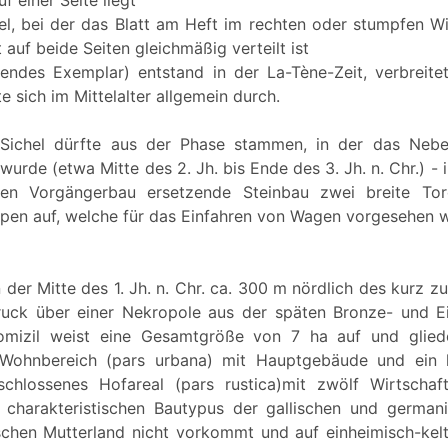
el, bei der das Blatt am Heft im rechten oder stumpfen Wi
auf beide Seiten gleichmäßig verteilt ist
endes Exemplar) entstand in der La-Tène-Zeit, verbreite
 sich im Mittelalter allgemein durch.
 Sichel dürfte aus der Phase stammen, in der das Neb
urde (etwa Mitte des 2. Jh. bis Ende des 3. Jh. n. Chr.) - i
en Vorgängerbau ersetzende Steinbau zwei breite Tor
en auf, welche für das Einfahren von Wagen vorgesehen 
n der Mitte des 1. Jh. n. Chr. ca. 300 m nördlich des kurz 
ruck über einer Nekropole aus der späten Bronze- und Eis
omizil weist eine Gesamtgröße von 7 ha auf und gliede
n Wohnbereich (pars urbana) mit Hauptgebäude und ein l
chlossenes Hofareal (pars rustica)mit zwölf Wirtschaf
 charakteristischen Bautypus der gallischen und german
chen Mutterland nicht vorkommt und auf einheimisch-kelt