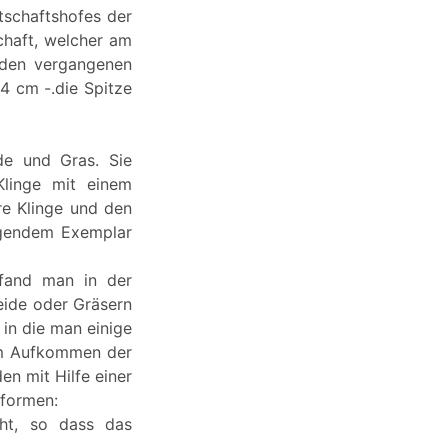
tschaftshofes der
chaft, welcher am
 den vergangenen
,4 cm -.die Spitze
de und Gras. Sie
Klinge mit einem
re Klinge und den
iegendem Exemplar
 fand man in der
eide oder Gräsern
in die man einige
dem Aufkommen der
en mit Hilfe einer
lformen:
eht, so dass das