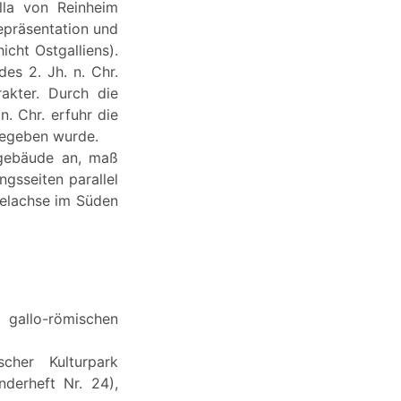
lla von Reinheim
epräsentation und
icht Ostgalliens).
es 2. Jh. n. Chr.
rakter. Durch die
n. Chr. erfuhr die
gegeben wurde.
tgebäude an, maß
gsseiten parallel
telachse im Süden
 gallo-römischen
scher Kulturpark
nderheft Nr. 24),