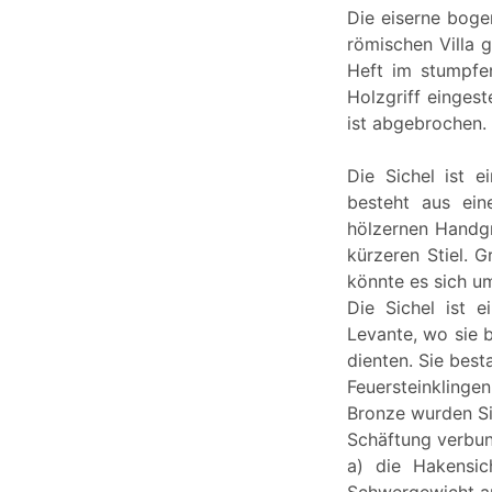
Die eiserne boge
römischen Villa 
Heft im stumpfe
Holzgriff eingest
ist abgebrochen.
Die Sichel ist 
besteht aus ein
hölzernen Handgr
kürzeren Stiel. 
könnte es sich um
Die Sichel ist 
Levante, wo sie 
dienten. Sie bes
Feuersteinklinge
Bronze wurden Sic
Schäftung verbun
a) die Hakensic
Schwergewicht auf