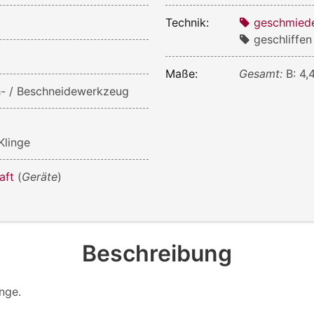
Technik:
geschmied
geschliffen
Maße:
Gesamt:
B: 4,
h- / Beschneidewerkzeug
Klinge
aft
(
Geräte
)
Beschreibung
inge.