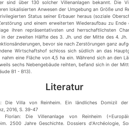
her sind über 130 solcher Villenanlagen bekannt. Die Vi
eren lokalisierten Anwesen der Umgebung an Größe und R
rivilegierten Status seiner Erbauer heraus (soziale Obersch
Zerstörung und einem erweiterten Wiederaufbau zu Ende d
lage ihren repräsentativsten und herrschaftlichsten Cha
in der zweiten Hälfte des 3. Jh. und der Mitte des 4. Jh. 
unktionsänderungen, bevor sie nach Zerstörungen ganz auf
dene Wirtschaftshof schloss sich südlich an das Haup
nahm eine Fläche von 4,5 ha ein. Während sich an den Län
eweils sechs Nebengebäude reihten, befand sich in der Mit
äude B1 - B13).
Literatur
s: Die Villa von Reinheim. Ein ländliches Domizil der
z, 2016, S. 39-47
r, Florian: Die Villenanlage von Reinheim (=Europäi
eim. 2500 Jahre Geschichte. Dossiers d'Archéologie, So