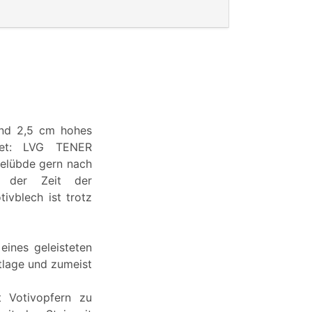
und 2,5 cm hohes
utet: LVG TENER
elübde gern nach
 der Zeit der
tivblech ist trotz
eines geleisteten
tlage und zumeist
t Votivopfern zu