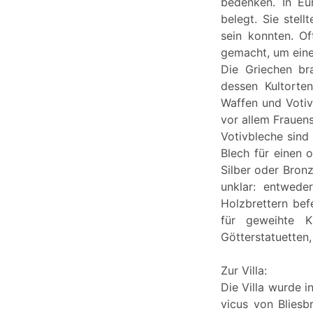
bedenken. In Eur
belegt. Sie stel
sein konnten. O
gemacht, um eine
Die Griechen br
dessen Kultorte
Waffen und Votiv
vor allem Frauen
Votivbleche sind
Blech für einen 
Silber oder Bron
unklar: entwede
Holzbrettern be
für geweihte 
Götterstatuetten,
Zur Villa:
Die Villa wurde i
vicus von Bliesb