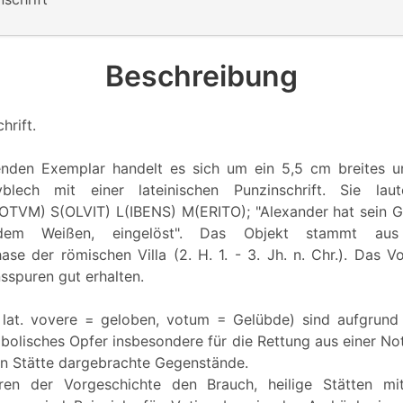
Beschreibung
hrift.
enden Exemplar handelt es sich um ein 5,5 cm breites 
vblech mit einer lateinischen Punzinschrift. Sie la
TVM) S(OLVIT) L(IBENS) M(ERITO); "Alexander hat sein G
dem Weißen, eingelöst". Das Objekt stammt aus
e der römischen Villa (2. H. 1. - 3. Jh. n. Chr.). Das Vo
nsspuren gut erhalten.
lat. vovere = geloben, votum = Gelübde) sind aufgrund 
bolisches Opfer insbesondere für die Rettung aus einer No
hen Stätte dargebrachte Gegenstände.
ren der Vorgeschichte den Brauch, heilige Stätten mi