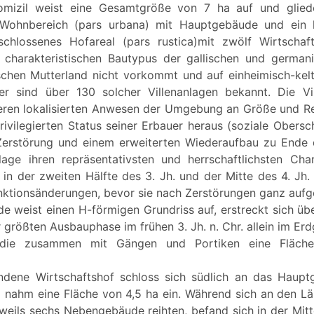
omizil weist eine Gesamtgröße von 7 ha auf und gliede
n Wohnbereich (pars urbana) mit Hauptgebäude und ein l
chlossenes Hofareal (pars rustica)mit zwölf Wirtschaf
 charakteristischen Bautypus der gallischen und german
chen Mutterland nicht vorkommt und auf einheimisch-kelt
her sind über 130 solcher Villenanlagen bekannt. Die Vi
eren lokalisierten Anwesen der Umgebung an Größe und R
rivilegierten Status seiner Erbauer heraus (soziale Obersch
Zerstörung und einem erweiterten Wiederaufbau zu Ende d
lage ihren repräsentativsten und herrschaftlichsten Cha
in der zweiten Hälfte des 3. Jh. und der Mitte des 4. Jh. 
unktionsänderungen, bevor sie nach Zerstörungen ganz auf
 weist einen H-förmigen Grundriss auf, erstreckt sich ü
r größten Ausbauphase im frühen 3. Jh. n. Chr. allein im E
, die zusammen mit Gängen und Portiken eine Fläc
dene Wirtschaftshof schloss sich südlich an das Haup
nahm eine Fläche von 4,5 ha ein. Während sich an den Län
eweils sechs Nebengebäude reihten, befand sich in der Mit