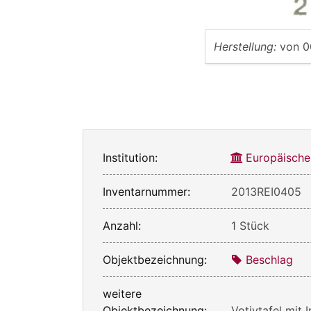
Herstellung:
von
0
Institution:
Europäische
Inventarnummer:
2013REI0405
Anzahl:
1 Stück
Objektbezeichnung:
Beschlag
weitere
Objektbezeichnung:
Votivtafel mit I