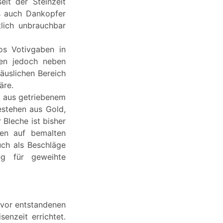
eit der Steinzeit
ls auch Dankopfer
lich unbrauchbar
os Votivgaben in
ren jedoch neben
äuslichen Bereich
äre.
e aus getriebenem
estehen aus Gold,
Bleche ist bisher
den auf bemalten
ch als Beschläge
g für geweihte
zuvor entstandenen
enzeit errichtet.