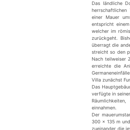
Das ländliche D
herrschaftliche
einer Mauer ums
entspricht einem
welcher im römis
zurückgeht. Bis
überragt die and
streicht so den p
Nach teilweiser 
erreichte die An
Germaneneinfälle 
Villa zunächst F
Das Hauptgebäude
verfügte in seine
Räumlichkeiten
einnahmen.
Der mauerumstan
300 x 135 m und 
zueinander die j