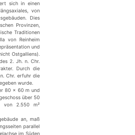
rt sich in einen
ängsaxiales, von
tsgebäuden. Dies
ischen Provinzen,
ische Traditionen
lla von Reinheim
epräsentation und
icht Ostgalliens).
es 2. Jh. n. Chr.
rakter. Durch die
n. Chr. erfuhr die
gegeben wurde.
ber 80 x 60 m und
rdgeschoss über 50
he von 2.550 m²
tgebäude an, maß
gsseiten parallel
telachse im Süden