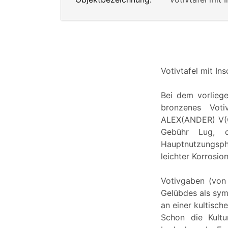
Votivtafel mit Insc
Bei dem vorlieg
bronzenes Voti
ALEX(ANDER) V(O
Gebühr Lug, 
Hauptnutzungsphas
leichter Korrosio
Votivgaben (von 
Gelübdes als sym
an einer kultisc
Schon die Kultu