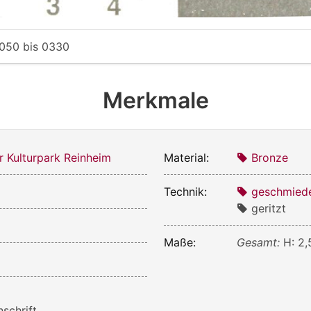
050
bis
0330
Merkmale
r Kulturpark Reinheim
Material:
Bronze
Technik:
geschmied
geritzt
Maße:
Gesamt:
H: 2,
nschrift