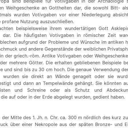
opa sind Beispiele für Votivgaben in der Archäologie s
lten Weihgeschenke an Gottheiten dar, die sowohl Bitt- a
ftmals wurden Votivgaben vor einer Niederlegung absicht
 profane Nutzung auszuschließen.
achten beispielsweise ihrem wundertätigen Gott Asklepi
n dar. Die häufigsten Votivgaben in römischer Zeit wa
blechen aufgrund der Probleme und Wünsche im antiken h
schmuck und andere Gegenstände der weiblichen Privatsph
 in der griech.-röm. Antike Votivgaben oder Weihgeschenk
oder mehrere Götter. Die erhalten gebliebenen Beispiele b
ze und sind bis zu 30 cm hoch. Die genaue Verwendung der 
r wurden sie direkt an Wände genagelt oder sie wur
festigt und dann an Tempelwände gehängt. Sie könnten au
Kisten und Schreine oder als Schutz und Abdeckun
 die auf oder in der Erde abgelegt wurden, gedient haben.
n der Mitte des 1. Jh. n. Chr. ca. 300 m nördlich des kurz 
ruck über einer Nekropole aus der späten Bronze- und Eis