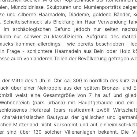
en, Münzbildnisse, Skulpturen und Mumienporträts zeigen 
ze und silberne Haarnadeln, Diademe, goldene Bänder, K
. Scheitelschmuck als Blickfang im Haar Verwendung fand
t im archäologischen Befund jedoch nur selten nachz
durch nur schwer zu klassifizieren. Aufgrund des materi
mucks kommen allerdings - wie bereits beschrieben - led
 in Frage - schlichtere Haarnadeln aus Bein oder Holz k
sse auch von anderen Teilen der Bevölkerung getragen wo
n der Mitte des 1. Jh. n. Chr. ca. 300 m nördlich des kurz 
ruck über einer Nekropole aus der späten Bronze- und Eis
omizil weist eine Gesamtgröße von 7 ha auf und gliede
n Wohnbereich (pars urbana) mit Hauptgebäude und ein l
chlossenes Hofareal (pars rustica)mit zwölf Wirtschaf
 charakteristischen Bautypus der gallischen und german
chen Mutterland nicht vorkommt und auf einheimisch-kelt
her sind über 130 solcher Villenanlagen bekannt. Die Vi