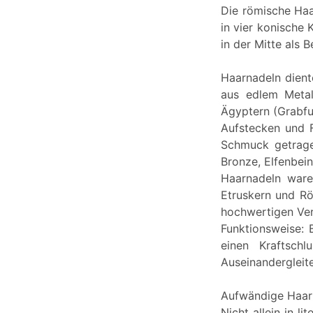
Die römische Haa
in vier konische
in der Mitte als 
Haarnadeln dient
aus edlem Metal
Ägyptern (Grabfu
Aufstecken und F
Schmuck getragen
Bronze, Elfenbei
Haarnadeln ware
Etruskern und R
hochwertigen Ver
Funktionsweise: 
einen Kraftsch
Auseinandergleit
Aufwändige Haar
Nicht allein in 