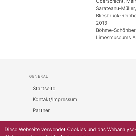
Oberschicht, Mai
Sarateanu-Mülle
Bliesbruck-Reinh
2013
Böhme-Schönberg
Limesmuseums Aal
GENERAL
Startseite
Kontakt/Impressum
Partner
Diese Webseite verwendet Cookies und das Webanalyse-To