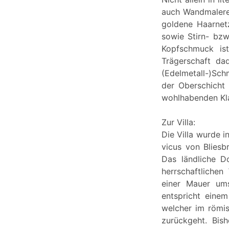
auch Wandmalerei
goldene Haarnet
sowie Stirn- bzw
Kopfschmuck is
Trägerschaft da
(Edelmetall-)Sch
der Oberschicht
wohlhabenden Kla
Zur Villa:
Die Villa wurde i
vicus von Bliesb
Das ländliche D
herrschaftliche
einer Mauer ums
entspricht einem
welcher im römis
zurückgeht. Bis