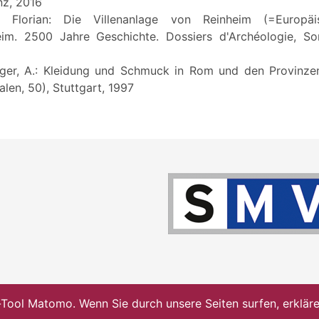
nz, 2016
r, Florian: Die Villenanlage von Reinheim (=Europäi
eim. 2500 Jahre Geschichte. Dossiers d'Archéologie, So
er, A.: Kleidung und Schmuck in Rom und den Provinzen
en, 50), Stuttgart, 1997
ol Matomo. Wenn Sie durch unsere Seiten surfen, erklären 