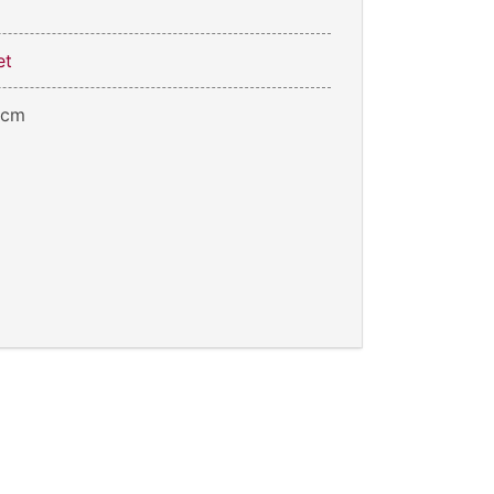
et
 cm