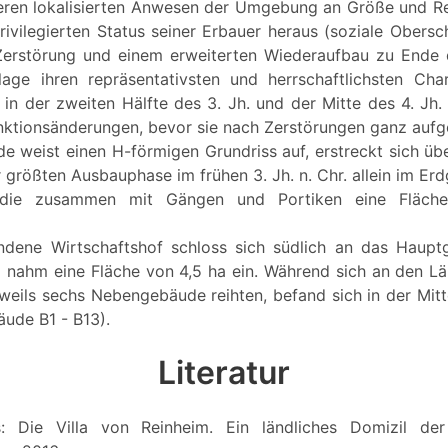
eren lokalisierten Anwesen der Umgebung an Größe und R
rivilegierten Status seiner Erbauer heraus (soziale Obersch
Zerstörung und einem erweiterten Wiederaufbau zu Ende d
lage ihren repräsentativsten und herrschaftlichsten Cha
in der zweiten Hälfte des 3. Jh. und der Mitte des 4. Jh. 
unktionsänderungen, bevor sie nach Zerstörungen ganz auf
 weist einen H-förmigen Grundriss auf, erstreckt sich ü
r größten Ausbauphase im frühen 3. Jh. n. Chr. allein im E
, die zusammen mit Gängen und Portiken eine Fläc
dene Wirtschaftshof schloss sich südlich an das Haup
nahm eine Fläche von 4,5 ha ein. Während sich an den Län
eweils sechs Nebengebäude reihten, befand sich in der Mit
äude B1 - B13).
Literatur
s: Die Villa von Reinheim. Ein ländliches Domizil der