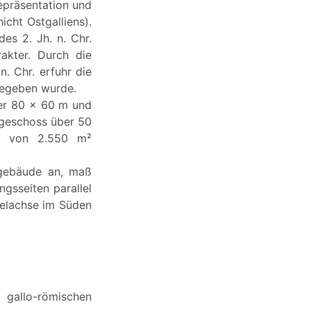
epräsentation und
icht Ostgalliens).
es 2. Jh. n. Chr.
rakter. Durch die
n. Chr. erfuhr die
gegeben wurde.
ber 80 x 60 m und
rdgeschoss über 50
he von 2.550 m²
tgebäude an, maß
gsseiten parallel
telachse im Süden
 gallo-römischen