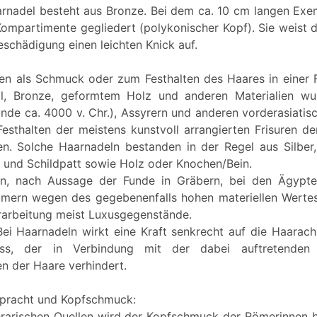
rnadel besteht aus Bronze. Bei dem ca. 10 cm langen Exem
 Kompartimente gegliedert (polykonischer Kopf). Sie weist 
Beschädigung einen leichten Knick auf.
en als Schmuck oder zum Festhalten des Haares in einer F
l, Bronze, geformtem Holz und anderen Materialien wu
nde ca. 4000 v. Chr.), Assyrern und anderen vorderasiatis
esthalten der meistens kunstvoll arrangierten Frisuren de
. Solche Haarnadeln bestanden in der Regel aus Silber,
n und Schildpatt sowie Holz oder Knochen/Bein.
n, nach Aussage der Funde in Gräbern, bei den Ägypte
ömern wegen des gegebenenfalls hohen materiellen Wertes
arbeitung meist Luxusgegenstände.
Bei Haarnadeln wirkt eine Kraft senkrecht auf die Haarach
luss, der in Verbindung mit der dabei auftretenden 
en der Haare verhindert.
pracht und Kopfschmuck:
literarischen Quellen wird der Kopfschmuck der Römerinnen 