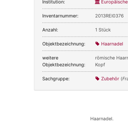
Institution:
Europäische
Inventarnummer:
2013REI0376
Anzahl:
1 Stück
Objektbezeichnung:
Haarnadel
weitere
römische Haar
Objektbezeichnung:
Kopf
Sachgruppe:
Zubehör
(
Fr
Haarnadel.