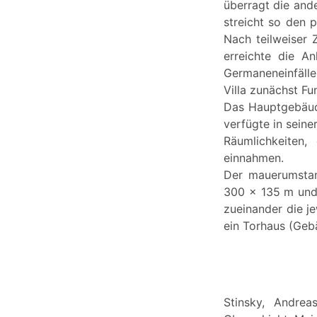
überragt die and
streicht so den p
Nach teilweiser 
erreichte die An
Germaneneinfälle 
Villa zunächst F
Das Hauptgebäude
verfügte in seine
Räumlichkeiten
einnahmen.
Der mauerumstan
300 x 135 m und 
zueinander die j
ein Torhaus (Geb
Stinsky, Andrea