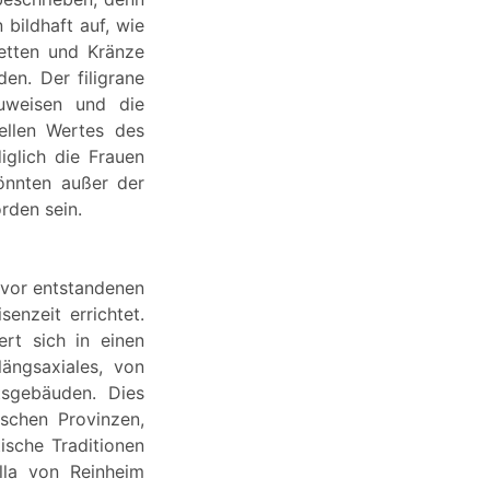
bildhaft auf, wie
etten und Kränze
en. Der filigrane
uweisen und die
ellen Wertes des
iglich die Frauen
önnten außer der
rden sein.
zuvor entstandenen
enzeit errichtet.
rt sich in einen
ängsaxiales, von
tsgebäuden. Dies
ischen Provinzen,
ische Traditionen
lla von Reinheim