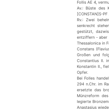
Follis AE 4, verm
Av.: Büste des 
[CONSTAN]S-PF 
Rv.: Zwei behel
senkrecht stehe
gestützt, dazwi
entziffern - abe
Thessalonica in F
Constans (Flaviu
Großen und folg
Constantius II. 
Konstantin II., 
Opfer.
Bei Folles hand
294 n.Chr. im Ra
ersetzte das br
Münzreform des 
legierte Bronzem
Anastasius wieder