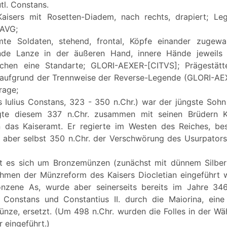
utl. Constans.
Kaisers mit Rosetten-Diadem, nach rechts, drapiert; Leg
AVG;
mte Soldaten, stehend, frontal, Köpfe einander zugewan
nde Lanze in der äußeren Hand, innere Hände jeweils 
schen eine Standarte; GLORI-AEXER-[CITVS]; Prägestät
r aufgrund der Trennweise der Reverse-Legende (GLORI-AE
rage;
s Iulius Constans, 323 - 350 n.Chr.) war der jüngste Sohn 
te diesem 337 n.Chr. zusammen mit seinen Brüdern Ko
in das Kaiseramt. Er regierte im Westen des Reiches, be
fiel aber selbst 350 n.Chr. der Verschwörung des Usurpato
elt es sich um Bronzemünzen (zunächst mit dünnem Silber
hmen der Münzreform des Kaisers Diocletian eingeführt w
onzene As, wurde aber seinerseits bereits im Jahre 346
Constans und Constantius II. durch die Maiorina, eine l
ünze, ersetzt. (Um 498 n.Chr. wurden die Folles in der W
 eingeführt.)