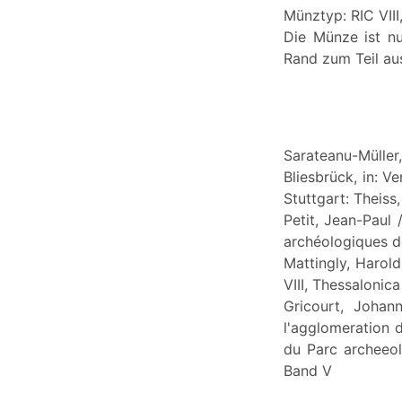
Münztyp: RIC VIII
Die Münze ist nu
Rand zum Teil aus
Sarateanu-Mülle
Bliesbrück, in: V
Stuttgart: Theiss,
Petit, Jean-Paul
archéologiques d
Mattingly, Harol
VIII, Thessalonica
Gricourt, Joha
l'agglomeration d
du Parc archeeol
Band V