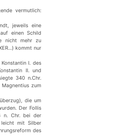
ende vermutlich:
dt, jeweils eine
auf einen Schild
te nicht mehr zu
XER...) kommt nur
Konstantin I. des
nstantin II. und
siegte 340 n.Chr.
rs Magnentius zum
überzug), die um
urden. Der Follis
 n. Chr. bei der
eicht mit Silber
ährungsreform des