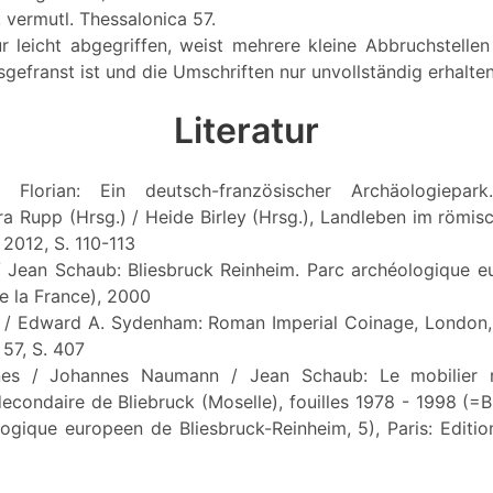
, vermutl. Thessalonica 57.
r leicht abgegriffen, weist mehrere kleine Abbruchstellen
gefranst ist und die Umschriften nur unvollständig erhalten
Literatur
r, Florian: Ein deutsch-französischer Archäologiepa
era Rupp (Hrsg.) / Heide Birley (Hrsg.), Landleben im römi
 2012, S. 110-113
 / Jean Schaub: Bliesbruck Reinheim. Parc archéologique 
e la France), 2000
d / Edward A. Sydenham: Roman Imperial Coinage, London
 57, S. 407
nnes / Johannes Naumann / Jean Schaub: Le mobilier 
econdaire de Bliebruck (Moselle), fouilles 1978 - 1998 (=B
ogique europeen de Bliesbruck-Reinheim, 5), Paris: Editio