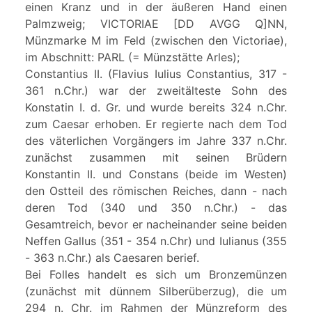
einen Kranz und in der äußeren Hand einen
Palmzweig; VICTORIAE [DD AVGG Q]NN,
Münzmarke M im Feld (zwischen den Victoriae),
im Abschnitt: PARL (= Münzstätte Arles);
Constantius II. (Flavius Iulius Constantius, 317 -
361 n.Chr.) war der zweitälteste Sohn des
Konstatin I. d. Gr. und wurde bereits 324 n.Chr.
zum Caesar erhoben. Er regierte nach dem Tod
des väterlichen Vorgängers im Jahre 337 n.Chr.
zunächst zusammen mit seinen Brüdern
Konstantin II. und Constans (beide im Westen)
den Ostteil des römischen Reiches, dann - nach
deren Tod (340 und 350 n.Chr.) - das
Gesamtreich, bevor er nacheinander seine beiden
Neffen Gallus (351 - 354 n.Chr) und Iulianus (355
- 363 n.Chr.) als Caesaren berief.
Bei Folles handelt es sich um Bronzemünzen
(zunächst mit dünnem Silberüberzug), die um
294 n. Chr. im Rahmen der Münzreform des