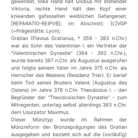
gewendet, linke Hand hält Globus mit stehender
Viktoria, rechte Hand hält den Kopf einer
knieenden gefesselten weiblichen Gefangenen;
[REPARATIO-REIPVB]; im Abschnitt: [L]VGP
(=Prägestätte: Lyon);
Gratian (Flavius Gratianus, * 359 - 383 n.Chr.)
war als Sohn des Valentinian I. ein Vertreter der
"Valentinischen Dynastie" (364 - 392 n.Chr.),
wurde bereits 367 n.Chr. als Augustus ausgerufen
und folgte seinem Vater im Jahre 375 n.Chr. als
Herrscher des Westens (Residenz Trier). Er berief
beim Tod seines Bruders Valens (Augustus des
Ostens) im Jahre 378 n.Chr. Theodosius I. - den
Begründer der "Theodosischen Dynastie" - zum
Mitregenten, unterlag selbst allerdings 383 n.Chr.
dem Usurpator Maximus.
Dieser Münztyp wurde im Rahmen der
Münzreform der Bronzeprägungen des Gratian
ausgegeben und bezieht sich auf die (vorläufig)