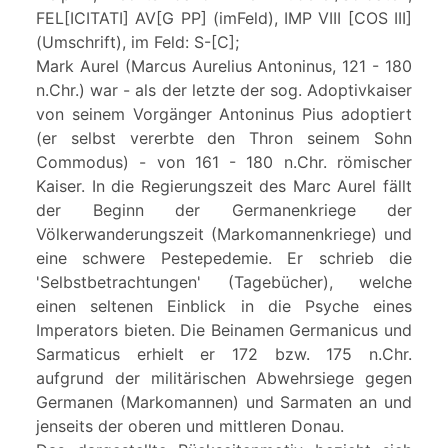
FEL[ICITATI] AV[G PP] (imFeld), IMP VIII [COS III]
(Umschrift), im Feld: S-[C];
Mark Aurel (Marcus Aurelius Antoninus, 121 - 180
n.Chr.) war - als der letzte der sog. Adoptivkaiser
von seinem Vorgänger Antoninus Pius adoptiert
(er selbst vererbte den Thron seinem Sohn
Commodus) - von 161 - 180 n.Chr. römischer
Kaiser. In die Regierungszeit des Marc Aurel fällt
der Beginn der Germanenkriege der
Völkerwanderungszeit (Markomannenkriege) und
eine schwere Pestepedemie. Er schrieb die
'Selbstbetrachtungen' (Tagebücher), welche
einen seltenen Einblick in die Psyche eines
Imperators bieten. Die Beinamen Germanicus und
Sarmaticus erhielt er 172 bzw. 175 n.Chr.
aufgrund der militärischen Abwehrsiege gegen
Germanen (Markomannen) und Sarmaten an und
jenseits der oberen und mittleren Donau.