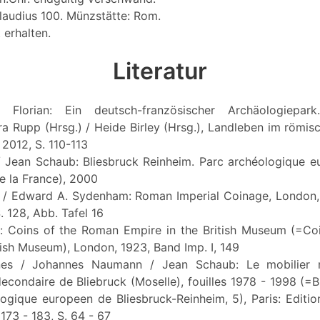
laudius 100. Münzstätte: Rom.
 erhalten.
Literatur
r, Florian: Ein deutsch-französischer Archäologiepa
era Rupp (Hrsg.) / Heide Birley (Hrsg.), Landleben im römi
 2012, S. 110-113
 / Jean Schaub: Bliesbruck Reinheim. Parc archéologique 
e la France), 2000
d / Edward A. Sydenham: Roman Imperial Coinage, London
S. 128, Abb. Tafel 16
d: Coins of the Roman Empire in the British Museum (=C
tish Museum), London, 1923, Band Imp. I, 149
nnes / Johannes Naumann / Jean Schaub: Le mobilier 
econdaire de Bliebruck (Moselle), fouilles 1978 - 1998 (=B
ogique europeen de Bliesbruck-Reinheim, 5), Paris: Editio
 173 - 183, S. 64 - 67