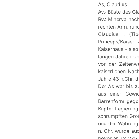
As, Claudius.
Av.: Büste des C
Rv.: Minerva nac
rechten Arm, rund
Claudius I. (Ti
Princeps/Kaiser
Kaiserhaus - als
langen Jahren de
vor der Zeitenw
kaiserlichen Nac
Jahre 43 n.Chr. d
Der As war bis z
aus einer Gewic
Barrenform gegos
Kupfer-Legierun
schrumpften Größ
und der Währungs
n. Chr. wurde auc
bevor er um 275 