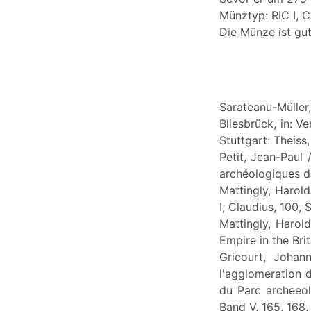
Münztyp: RIC I, C
Die Münze ist gut
Sarateanu-Mülle
Bliesbrück, in: V
Stuttgart: Theiss,
Petit, Jean-Paul
archéologiques d
Mattingly, Harol
I, Claudius, 100, 
Mattingly, Harol
Empire in the Bri
Gricourt, Joha
l'agglomeration d
du Parc archeeol
Band V, 165, 168,