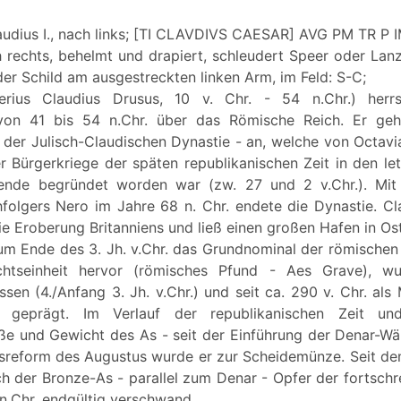
laudius I., nach links; [TI CLAVDIVS CAESAR] AVG PM TR P 
h rechts, behelmt und drapiert, schleudert Speer oder La
er Schild am ausgestreckten linken Arm, im Feld: S-C;
berius Claudius Drusus, 10 v. Chr. - 54 n.Chr.) herrs
 von 41 bis 54 n.Chr. über das Römische Reich. Er ge
o der Julisch-Claudischen Dynastie - an, welche von Octav
r Bürgerkriege der späten republikanischen Zeit in den le
ende begründet worden war (zw. 27 und 2 v.Chr.). Mi
hfolgers Nero im Jahre 68 n. Chr. endete die Dynastie. C
ie Eroberung Britanniens und ließ einen großen Hafen in Os
um Ende des 3. Jh. v.Chr. das Grundnominal der römischen
htseinheit hervor (römisches Pfund - Aes Grave), w
sen (4./Anfang 3. Jh. v.Chr.) und seit ca. 290 v. Chr. als
g geprägt. Im Verlauf der republikanischen Zeit un
e und Gewicht des As - seit der Einführung der Denar-Wäh
reform des Augustus wurde er zur Scheidemünze. Seit de
h der Bronze-As - parallel zum Denar - Opfer der fortschre
n.Chr. endgültig verschwand.