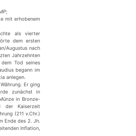
IMP;
nze mit erhobenem
chte als vierter
hörte dem ersten
ian/Augustus nach
tzten Jahrzehnten
t dem Tod seines
laudius begann im
tia anlegen.
 Währung. Er ging
urde zunächst in
 Münze in Bronze-
d der Kaiserzeit
rung (211 v.Chr.)
m Ende des 2. Jh.
itenden Inflation,