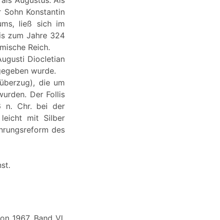
als Augustus. Als
r Sohn Konstantin
ums, ließ sich im
bis zum Jahre 324
ömische Reich.
ugusti Diocletian
sgegeben wurde.
überzug), die um
urden. Der Follis
 n. Chr. bei der
eicht mit Silber
ährungsreform des
st.
on 1967, Band VI,