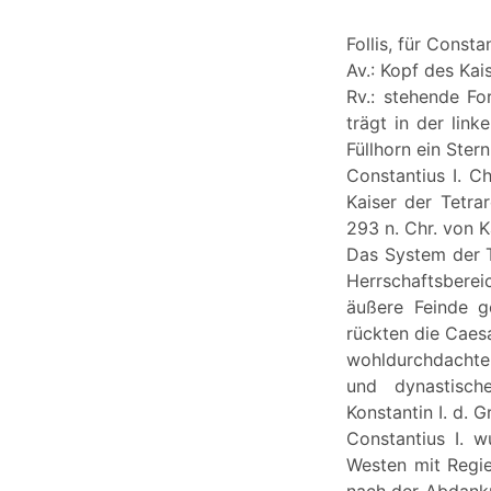
Follis, für Constan
Av.: Kopf des Ka
Rv.: stehende Fo
trägt in der lin
Füllhorn ein Ste
Constantius I. C
Kaiser der Tetra
293 n. Chr. von 
Das System der T
Herrschaftsberei
äußere Feinde g
rückten die Caesa
wohldurchdachte
und dynastische
Konstantin I. d. 
Constantius I. 
Westen mit Regier