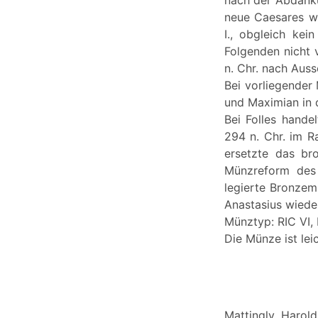
nach der Abdanku
neue Caesares wu
I., obgleich kei
Folgenden nicht 
n. Chr. nach Auss
Bei vorliegender
und Maximian in 
Bei Folles hand
294 n. Chr. im R
ersetzte das br
Münzreform des 
legierte Bronzem
Anastasius wieder
Münztyp: RIC VI, 
Die Münze ist lei
Mattingly, Harol