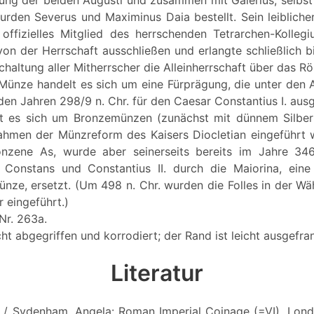
ng der beiden Augusti und zusammen mit Galerius, selbst 
rden Severus und Maximinus Daia bestellt. Sein leibliche
n offizielles Mitglied des herrschenden Tetrarchen-Kollegi
von der Herrschaft ausschließen und erlangte schließlich 
chaltung aller Mitherrscher die Alleinherrschaft über das R
 Münze handelt es sich um eine Fürprägung, die unter den A
den Jahren 298/9 n. Chr. für den Caesar Constantius I. au
elt es sich um Bronzemünzen (zunächst mit dünnem Silber
ahmen der Münzreform des Kaisers Diocletian eingeführt w
onzene As, wurde aber seinerseits bereits im Jahre 346
Constans und Constantius II. durch die Maiorina, eine l
ünze, ersetzt. (Um 498 n. Chr. wurden die Folles in der W
 eingeführt.)
Nr. 263a.
cht abgegriffen und korrodiert; der Rand ist leicht ausgefran
Literatur
d / Sydenham, Angela: Roman Imperial Coinage (=VI), Lond