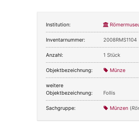
Institution:
Römermuseu
Inventarnummer:
2008RMS1104
Anzahl:
1 Stück
Objektbezeichnung:
Münze
weitere
Objektbezeichnung:
Follis
Sachgruppe:
Münzen
(
Rö