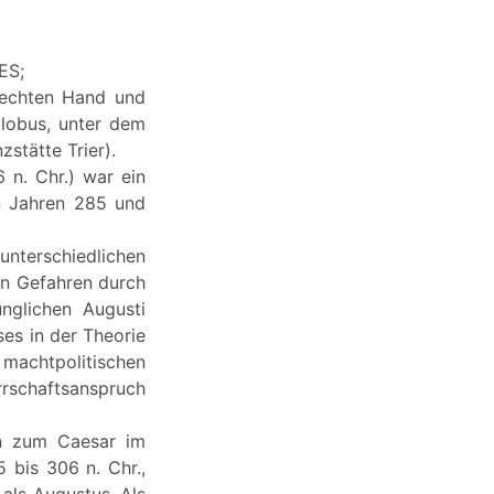
ES;
 rechten Hand und
Globus, unter dem
stätte Trier).
 n. Chr.) war ein
en Jahren 285 und
unterschiedlichen
en Gefahren durch
nglichen Augusti
ses in der Theorie
machtpolitischen
rschaftsanspruch
an zum Caesar im
5 bis 306 n. Chr.,