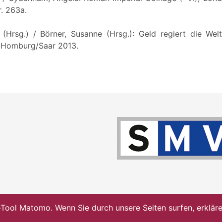
r. 263a.
(Hrsg.) / Börner, Susanne (Hrsg.): Geld regiert die We
 Homburg/Saar 2013.
ol Matomo. Wenn Sie durch unsere Seiten surfen, erklären 