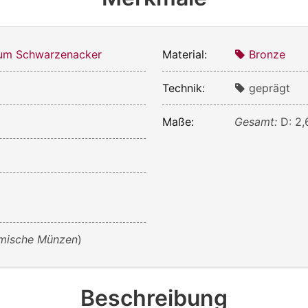
m Schwarzenacker
Material:
Bronze
Technik:
geprägt
Maße:
Gesamt:
D: 2,
mische Münzen
)
Beschreibung