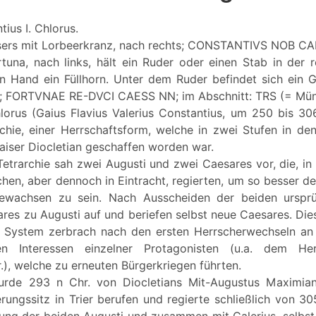
tius I. Chlorus.
isers mit Lorbeerkranz, nach rechts; CONSTANTIVS NOB CA
rtuna, nach links, hält ein Ruder oder einen Stab in der
ken Hand ein Füllhorn. Unter dem Ruder befindet sich ein 
rn; FORTVNAE RE-DVCI CAESS NN; im Abschnitt: TRS (= Münz
hlorus (Gaius Flavius Valerius Constantius, um 250 bis 306
rchie, einer Herrschaftsform, welche in zwei Stufen in d
Kaiser Diocletian geschaffen worden war.
etrarchie sah zwei Augusti und zwei Caesares vor, die, in 
chen, aber dennoch in Eintracht, regierten, um so besser d
ewachsen zu sein. Nach Ausscheiden der beiden ursprü
res zu Augusti auf und beriefen selbst neue Caesares. Die
 System zerbrach nach den ersten Herrscherwechseln an 
n Interessen einzelner Protagonisten (u.a. dem Her
Gr.), welche zu erneuten Bürgerkriegen führten.
wurde 293 n Chr. von Diocletians Mit-Augustus Maximi
ungssitz in Trier berufen und regierte schließlich von 30