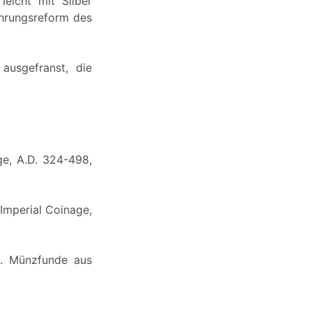
eicht mit Silber
ährungsreform des
ausgefranst, die
ge, A.D. 324-498,
Imperial Coinage,
lt. Münzfunde aus