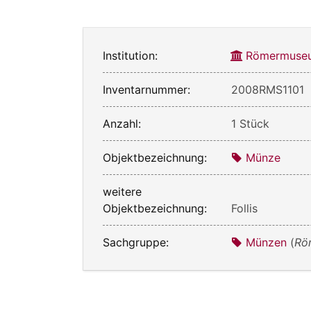
Institution:
Römermuseu
Inventarnummer:
2008RMS1101
Anzahl:
1 Stück
Objektbezeichnung:
Münze
weitere
Objektbezeichnung:
Follis
Sachgruppe:
Münzen
(
Rö