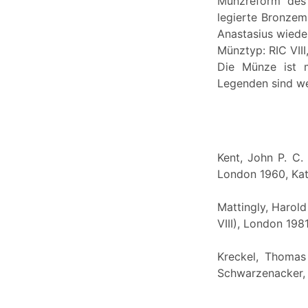
Münzreform des 
legierte Bronzem
Anastasius wieder
Münztyp: RIC VIII
Die Münze ist m
Legenden sind we
Kent, John P. C.
London 1960, Kat
Mattingly, Harol
VIII), London 1981
Kreckel, Thomas 
Schwarzenacker,