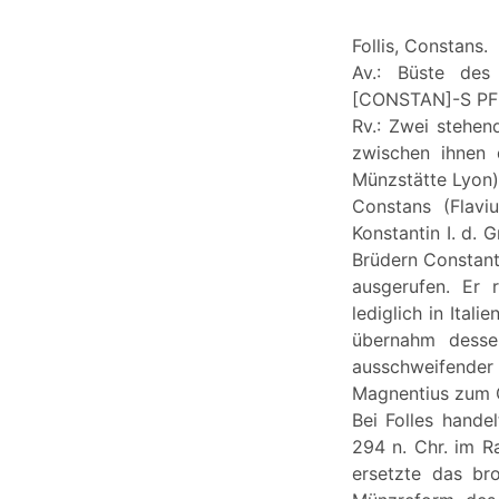
Follis, Constans.
Av.: Büste des
[CONSTAN]-S PF
Rv.: Zwei stehen
zwischen ihnen
Münzstätte Lyon)
Constans (Flavi
Konstantin I. d.
Brüdern Constanti
ausgerufen. Er 
lediglich in Ital
übernahm dessen
ausschweifender
Magnentius zum 
Bei Folles hand
294 n. Chr. im R
ersetzte das br