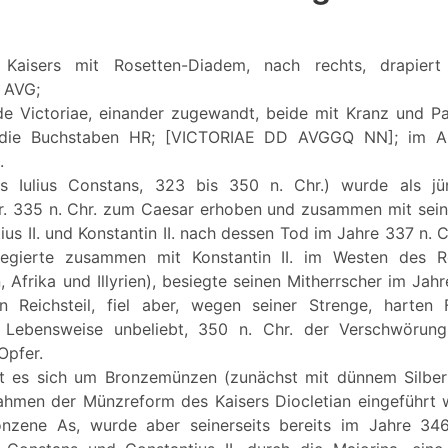
 Kaisers mit Rosetten-Diadem, nach rechts, drapiert
 AVG;
de Victoriae, einander zugewandt, beide mit Kranz und P
 die Buchstaben HR; [VICTORIAE DD AVGGQ NN]; im Ab
.
us Iulius Constans, 323 bis 350 n. Chr.) wurde als j
 Gr. 335 n. Chr. zum Caesar erhoben und zusammen mit sein
us II. und Konstantin II. nach dessen Tod im Jahre 337 n.
regierte zusammen mit Konstantin II. im Westen des R
ien, Afrika und Illyrien), besiegte seinen Mitherrscher im Jah
 Reichsteil, fiel aber, wegen seiner Strenge, harten F
 Lebensweise unbeliebt, 350 n. Chr. der Verschwörun
Opfer.
elt es sich um Bronzemünzen (zunächst mit dünnem Silber
ahmen der Münzreform des Kaisers Diocletian eingeführt w
onzene As, wurde aber seinerseits bereits im Jahre 346