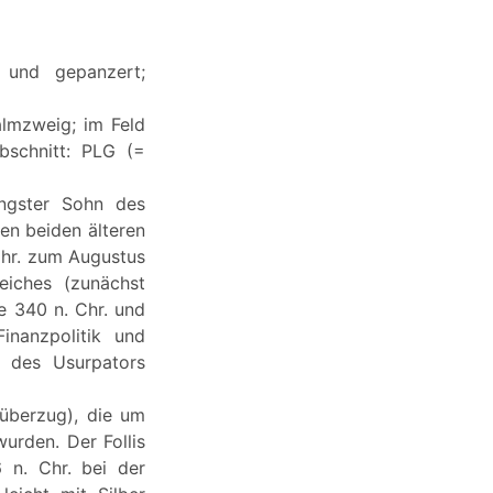
 und gepanzert;
almzweig; im Feld
schnitt: PLG (=
üngster Sohn des
en beiden älteren
 Chr. zum Augustus
eiches (zunächst
re 340 n. Chr. und
inanzpolitik und
g des Usurpators
überzug), die um
urden. Der Follis
 n. Chr. bei der