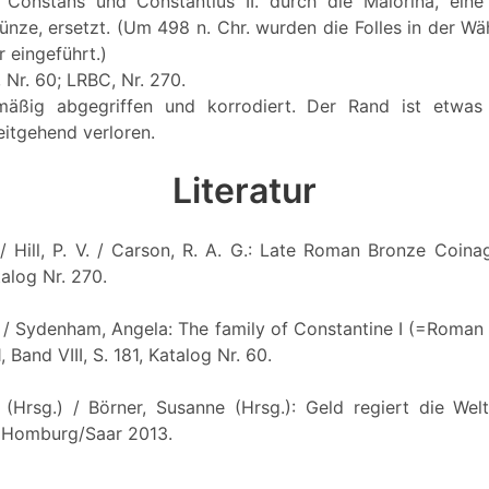
Constans und Constantius II. durch die Maiorina, eine l
ünze, ersetzt. (Um 498 n. Chr. wurden die Folles in der W
 eingeführt.)
, Nr. 60; LRBC, Nr. 270.
äßig abgegriffen und korrodiert. Der Rand ist etwas 
itgehend verloren.
Literatur
 / Hill, P. V. / Carson, R. A. G.: Late Roman Bronze Coina
alog Nr. 270.
d / Sydenham, Angela: The family of Constantine I (=Roman 
, Band VIII, S. 181, Katalog Nr. 60.
(Hrsg.) / Börner, Susanne (Hrsg.): Geld regiert die We
 Homburg/Saar 2013.