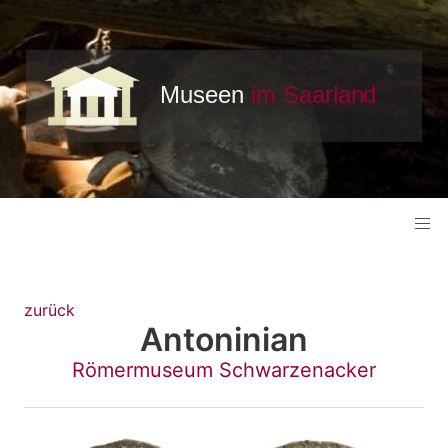
zurück
Antoninian
Römermuseum Schwarzenacker