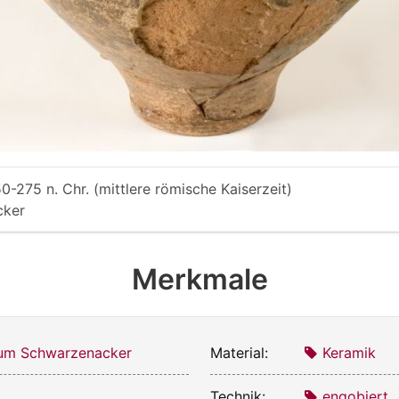
0-275 n. Chr. (mittlere römische Kaiserzeit)
cker
Merkmale
m Schwarzenacker
Material:
Keramik
Technik:
engobiert