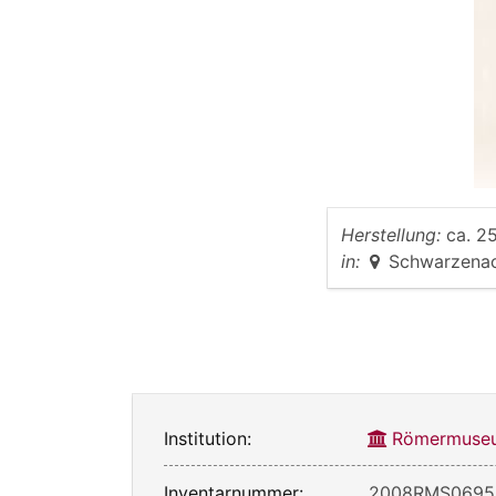
Herstellung:
ca. 25
in:
Schwarzena
Institution:
Römermuseu
Inventarnummer:
2008RMS0695