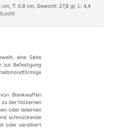
3 cm, T: 0,8 cm, Gewicht: 27,8 gr, L: 4,4
 (Loch)
ellt, eine Seite
h zur Befestigung
albmondförmige
 von Blankwaffen
h zu der hölzernen
nen oder ledernen
 und schmückende
t oder versilbert