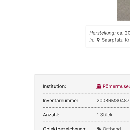
Herstellung:
ca. 20
in:
Saarpfalz-Kr
Institution:
Römermuseu
Inventarnummer:
2008RMS0487
Anzahl:
1 Stück
Objektbezeichnung:
Ortband