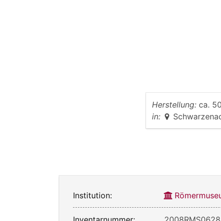
Herstellung:
ca. 50
in:
Schwarzena
Institution:
Römermuseu
Inventarnummer:
2008RMS0628