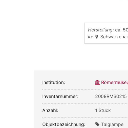
Herstellung:
ca. 50
in:
Schwarzena
Institution:
Römermuseu
Inventarnummer:
2008RMS0215
Anzahl:
1 Stück
Objektbezeichnung:
Talglampe