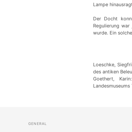
Lampe hinausragt
Der Docht konnt
Regulierung war
wurde. Ein solch
Loeschke, Siegfr
des antiken Beleu
Goethert, Kari
Landesmuseums Tri
GENERAL