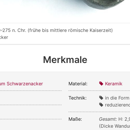
-275 n. Chr. (frühe bis mittlere römische Kaiserzeit)
cker
Merkmale
m Schwarzenacker
Material:
Keramik
Technik:
in die For
reduzieren
Maße:
Gesamt:
H: 2,
(Dicke Wandun