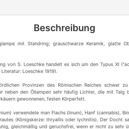
Beschreibung
glampe mit Standring; grauschwarze Keramik, glatte Ob
ung von S. Loeschke handelt es sich um den Typus XI ("a
 Literatur: Loeschke 1919).
ördlichen Provinzen des Römischen Reiches schwer z
r neben den Öllampen sehr häufig Lichter, die mit Talg 
käuern gewonnenen, festen Körperfett.
hnium) verwendete man Flachs (linum), Hanf (cannabis), Bin
rautes (Königskerze: thryallis oder lychnitis). Der Docht s
ruhig, gleichmäßig und geruchsfrei, wenn er nicht zu sehr 