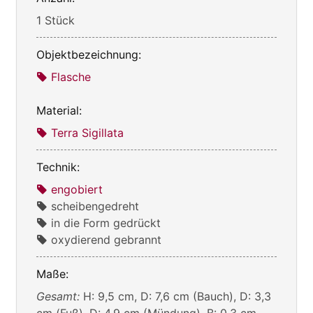
1 Stück
Objektbezeichnung:
Flasche
Material:
Terra Sigillata
Technik:
engobiert
scheibengedreht
in die Form gedrückt
oxydierend gebrannt
Maße:
Gesamt:
H: 9,5 cm, D: 7,6 cm (Bauch), D: 3,3
cm (Fuß), D: 4,9 cm (Mündung), B: 0,3 cm