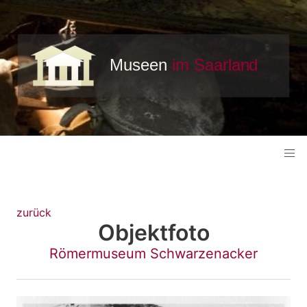
zurück
Objektfoto
Römermuseum Schwarzenacker