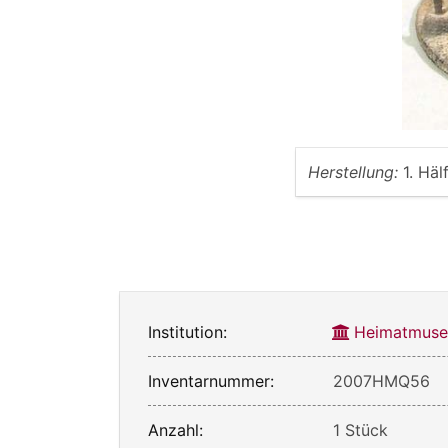
Herstellung:
1. Häl
Institution:
Heimatmuse
Inventarnummer:
2007HMQ56
Anzahl:
1 Stück