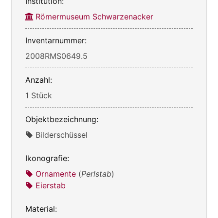
Institution:
Römermuseum Schwarzenacker
Inventarnummer:
2008RMS0649.5
Anzahl:
1 Stück
Objektbezeichnung:
Bilderschüssel
Ikonografie:
Ornamente
(
Perlstab
)
Eierstab
Material: