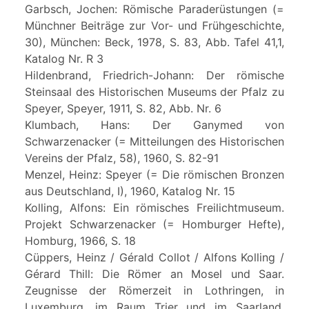
Garbsch, Jochen: Römische Paraderüstungen (=
Münchner Beiträge zur Vor- und Frühgeschichte,
30), München: Beck, 1978, S. 83, Abb. Tafel 41,1,
Katalog Nr. R 3
Hildenbrand, Friedrich-Johann: Der römische
Steinsaal des Historischen Museums der Pfalz zu
Speyer, Speyer, 1911, S. 82, Abb. Nr. 6
Klumbach, Hans: Der Ganymed von
Schwarzenacker (= Mitteilungen des Historischen
Vereins der Pfalz, 58), 1960, S. 82-91
Menzel, Heinz: Speyer (= Die römischen Bronzen
aus Deutschland, I), 1960, Katalog Nr. 15
Kolling, Alfons: Ein römisches Freilichtmuseum.
Projekt Schwarzenacker (= Homburger Hefte),
Homburg, 1966, S. 18
Cüppers, Heinz / Gérald Collot / Alfons Kolling /
Gérard Thill: Die Römer an Mosel und Saar.
Zeugnisse der Römerzeit in Lothringen, in
Luxemburg, im Raum Trier und im Saarland,