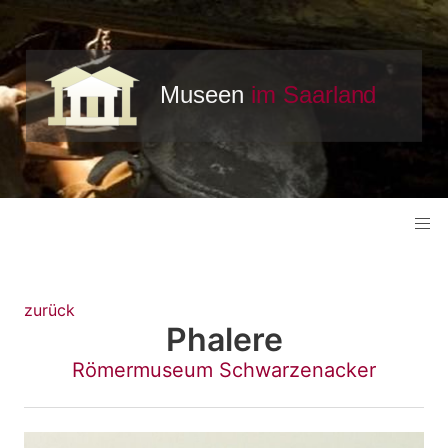
zurück
Phalere
Römermuseum Schwarzenacker