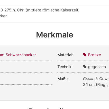
0-275 n. Chr. (mittlere römische Kaiserzeit)
cker
Merkmale
m Schwarzenacker
Material:
Bronze
Technik:
gegossen
Maße:
Gesamt:
Gewic
3,1 cm (Ring),