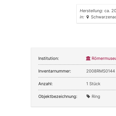
Herstellung:
ca. 20
in:
Schwarzena
Institution:
Römermuseu
Inventarnummer:
2008RMS0144
Anzahl:
1 Stück
Objektbezeichnung:
Ring