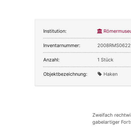
Institution:
Römermuseu
Inventarnummer:
2008RMS0622
Anzahl:
1 Stück
Objektbezeichnung:
Haken
Zweifach rechtw
gabelartiger Fort