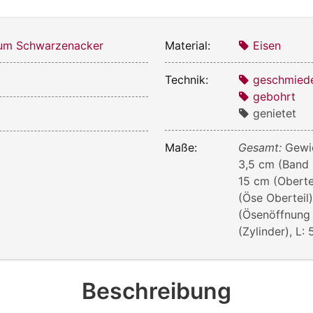
m Schwarzenacker
Material:
Eisen
Technik:
geschmied
gebohrt
genietet
Maße:
Gesamt:
Gewic
3,5 cm (Band U
15 cm (Obertei
(Öse Oberteil
(Ösenöffnung O
(Zylinder), L:
Beschreibung