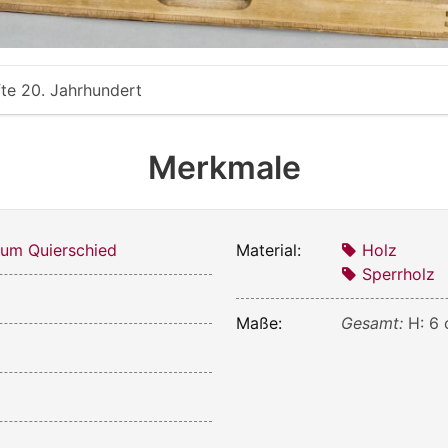
fte 20. Jahrhundert
Merkmale
um Quierschied
Material:
Holz
Sperrholz
Maße:
Gesamt:
H: 6 