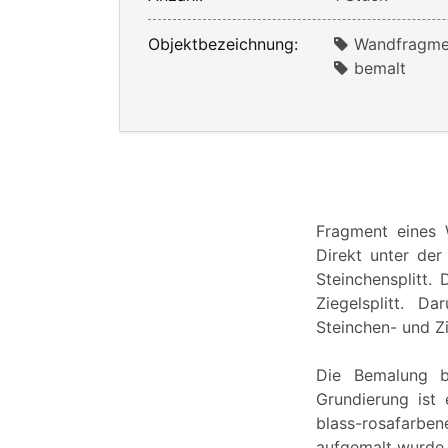
Objektbezeichnung:
Wandfragme
bemalt
Fragment eines 
Direkt unter de
Steinchensplitt.
Ziegelsplitt. D
Steinchen- und Zi
Die Bemalung b
Grundierung ist 
blass-rosafarbe
aufgemalt wurde.