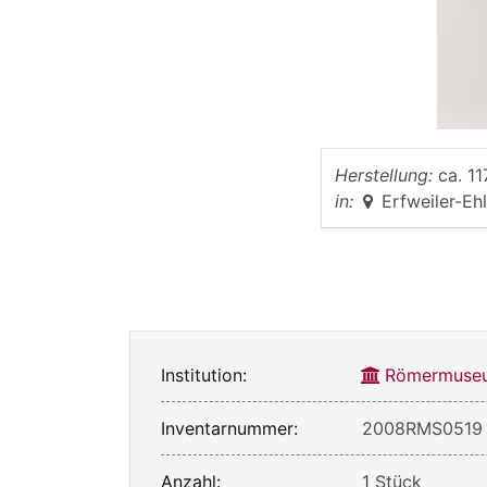
Herstellung:
ca. 11
in:
Erfweiler-Eh
Institution:
Römermuseu
Inventarnummer:
2008RMS0519
Anzahl:
1 Stück