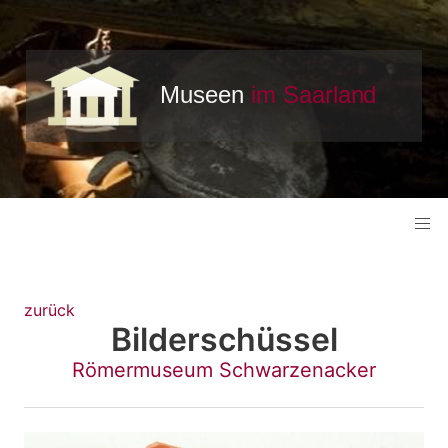
zurück
Bilderschüssel
Römermuseum Schwarzenacker