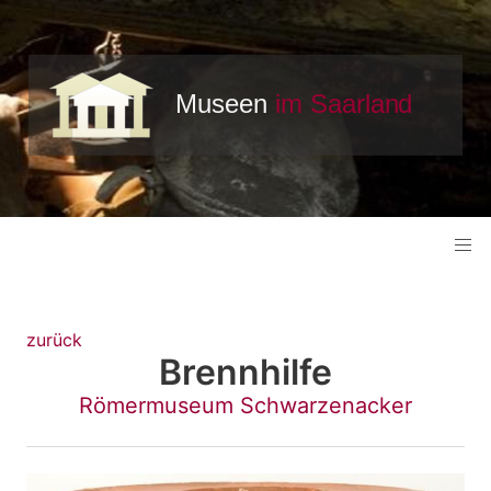
zurück
Brennhilfe
Römermuseum Schwarzenacker