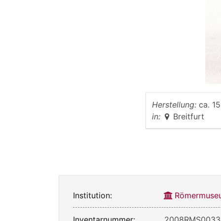
Herstellung:
ca. 15
in:
Breitfurt
Institution:
Römermuseu
Inventarnummer:
2008RMS0033