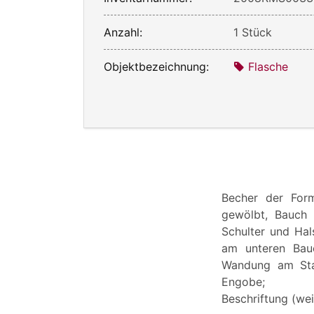
Anzahl:
1 Stück
Objektbezeichnung:
Flasche
Becher der Form
gewölbt, Bauch 
Schulter und Hals
am unteren Bauc
Wandung am Stan
Engobe;
Beschriftung (wei