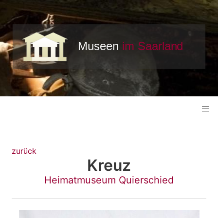
zurück
Kreuz
Heimatmuseum Quierschied