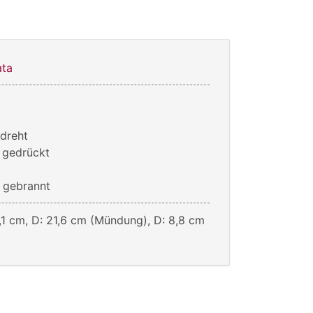
ata
dreht
m gedrückt
n
 gebrannt
,1 cm, D: 21,6 cm (Mündung), D: 8,8 cm