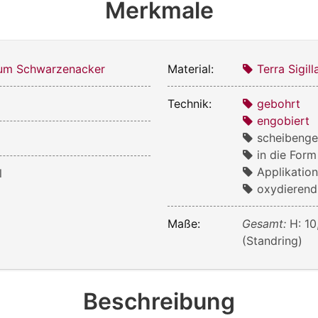
Merkmale
m Schwarzenacker
Material:
Terra Sigill
Technik:
gebohrt
engobiert
scheibenge
in die For
Applikatio
l
oxydierend
Maße:
Gesamt:
H: 10
(Standring)
Beschreibung