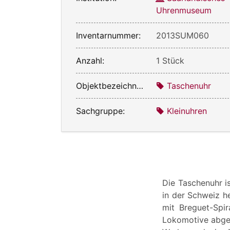
Uhrenmuseum
Inventarnummer:
2013SUM060
Anzahl:
1 Stück
Objektbezeichnung:
Taschenuhr
Sachgruppe:
Kleinuhren
Die Taschenuhr i
in der Schweiz he
mit Breguet-Spir
Lokomotive abgeb