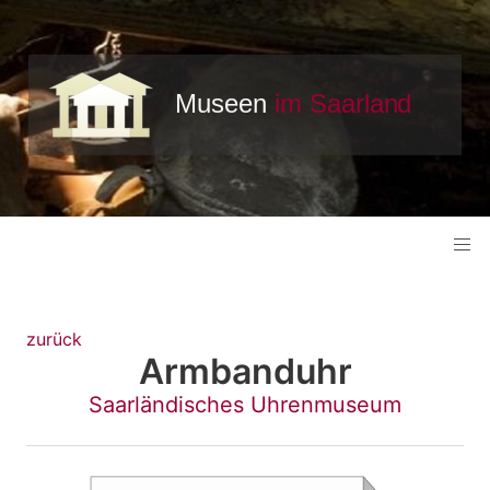
zurück
Armbanduhr
Saarländisches Uhrenmuseum