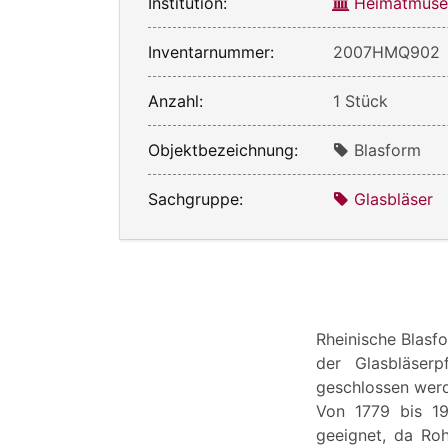
Institution:
Heimatmuse
Inventarnummer:
2007HMQ902
Anzahl:
1 Stück
Objektbezeichnung:
Blasform
Sachgruppe:
Glasbläser
Rheinische Blasf
der Glasbläserp
geschlossen wer
Von 1779 bis 19
geeignet, da Roh