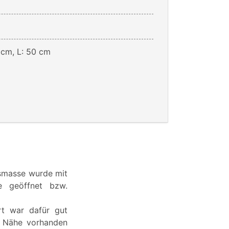
 cm, L: 50 cm
asmasse wurde mit
ie geöffnet bzw.
rt war dafür gut
er Nähe vorhanden