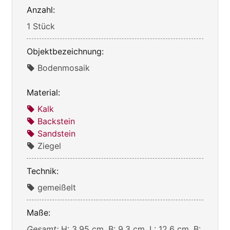
Anzahl:
1 Stück
Objektbezeichnung:
Bodenmosaik
Material:
Kalk
Backstein
Sandstein
Ziegel
Technik:
gemeißelt
Maße:
Gesamt:
H: 3,95 cm, B: 9,3 cm, L: 12,6 cm, B: