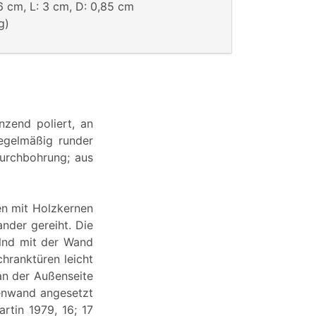
6 cm, L: 3 cm, D: 0,85 cm
g)
nzend poliert, an
regelmäßig runder
Durchbohrung; aus
en mit Holzkernen
nder gereiht. Die
elnd mit der Wand
hranktüren leicht
an der Außenseite
tenwand angesetzt
rtin 1979, 16; 17