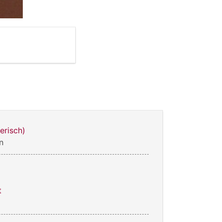
erisch)
n
t