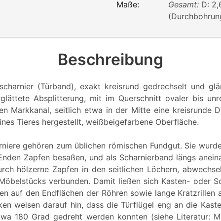
Maße:
Gesamt:
D: 2,
(Durchbohrun
Beschreibung
rscharnier (Türband), exakt kreisrund gedrechselt und glä
lättete Absplitterung, mit im Querschnitt ovaler bis un
n Markkanal, seitlich etwa in der Mitte eine kreisrunde 
nes Tieres hergestellt, weißbeigefarbene Oberfläche.
rniere gehören zum üblichen römischen Fundgut. Sie wurd
Enden Zapfen besaßen, und als Scharnierband längs aneina
rch hölzerne Zapfen in den seitlichen Löchern, abwechs
Möbelstücks verbunden. Damit ließen sich Kasten- oder Sc
en auf den Endflächen der Röhren sowie lange Kratzrillen 
ken weisen darauf hin, dass die Türflügel eng an die Kas
a 180 Grad gedreht werden konnten (siehe Literatur: Ma