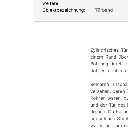
weitere
Objektbezeichnung:
Türband
Zylindrisches Tü
einem Rand überg
Bohrung durch de
Röhrenknochen ei
Beinerne Türscha
versehen, deren 
Röhren waren, du
und der Tür des 
drehen. Drehspur
bei solchen Stüc
waren und um etw