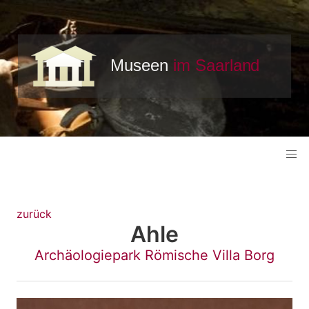
zurück
Ahle
Archäologiepark Römische Villa Borg