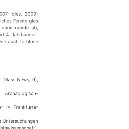
007; dies. 2009)
liches Fensterglas
 dann rapide ab,
nd 4. Jahrhundert
wie auch farblose
= Glass News, 9),
Archäologisch-
r (= Frankfurter
he Untersuchungen
swissenschaft),