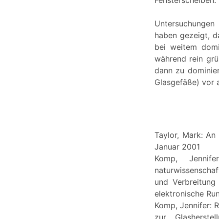
Fensterscheiben.
Untersuchungen 
haben gezeigt, da
bei weitem domi
während rein grü
dann zu dominier
Glasgefäße) vor a
Taylor, Mark: An
Januar 2001
Komp, Jennife
naturwissenschaft
und Verbreitung
elektronische Run
Komp, Jennifer: 
zur Glasherste