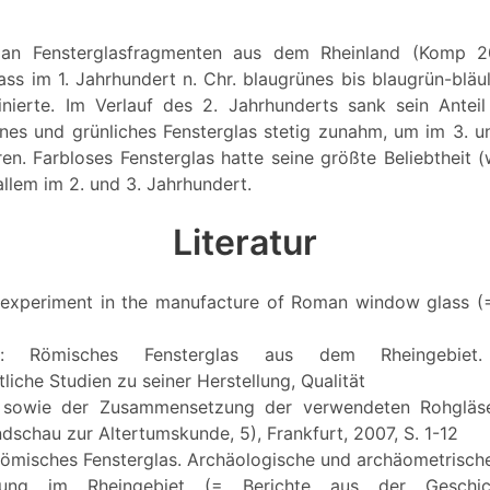
an Fensterglasfragmenten aus dem Rheinland (Komp 2
ss im 1. Jahrhundert n. Chr. blaugrünes bis blaugrün-bläu
nierte. Im Verlauf des 2. Jahrhunderts sank sein Anteil
nes und grünliches Fensterglas stetig zunahm, um im 3. u
en. Farbloses Fensterglas hatte seine größte Beliebtheit (
llem im 2. und 3. Jahrhundert.
Literatur
 experiment in the manufacture of Roman window glass (
r: Römisches Fensterglas aus dem Rheingebiet. 
liche Studien zu seiner Herstellung, Qualität
 sowie der Zusammensetzung der verwendeten Rohgläse
dschau zur Altertumskunde, 5), Frankfurt, 2007, S. 1-12
Römisches Fensterglas. Archäologische und archäometrisc
llung im Rheingebiet (= Berichte aus der Geschicht