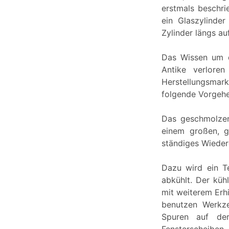
erstmals beschri
ein Glaszylinde
Zylinder längs au
Das Wissen um d
Antike verloren
Herstellungsmar
folgende Vorgeh
Das geschmolzen
einem großen, g
ständiges Wieder
Dazu wird ein Te
abkühlt. Der küh
mit weiterem Erh
benutzen Werkze
Spuren auf der