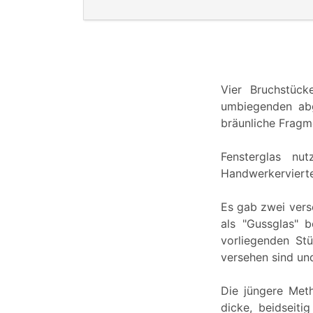
Vier Bruchstück
umbiegenden abg
bräunliche Fragme
Fensterglas nu
Handwerkerviertel
Es gab zwei vers
als "Gussglas" 
vorliegenden Stü
versehen sind und
Die jüngere Meth
dicke, beidseit