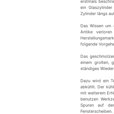
erstmals beschri
ein Glaszylinde
Zylinder längs au
Das Wissen um d
Antike verloren
Herstellungsmar
folgende Vorgeh
Das geschmolzen
einem großen, g
ständiges Wieder
Dazu wird ein Te
abkühlt. Der küh
mit weiterem Erh
benutzen Werkze
Spuren auf der
Fensterscheiben.