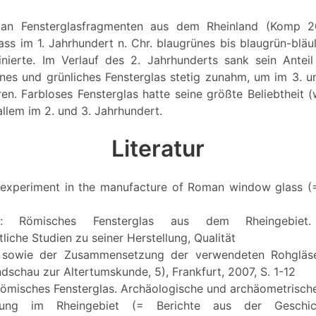
an Fensterglasfragmenten aus dem Rheinland (Komp 2
ss im 1. Jahrhundert n. Chr. blaugrünes bis blaugrün-bläu
nierte. Im Verlauf des 2. Jahrhunderts sank sein Anteil
nes und grünliches Fensterglas stetig zunahm, um im 3. u
en. Farbloses Fensterglas hatte seine größte Beliebtheit (
llem im 2. und 3. Jahrhundert.
Literatur
 experiment in the manufacture of Roman window glass (
r: Römisches Fensterglas aus dem Rheingebiet. 
liche Studien zu seiner Herstellung, Qualität
 sowie der Zusammensetzung der verwendeten Rohgläse
dschau zur Altertumskunde, 5), Frankfurt, 2007, S. 1-12
Römisches Fensterglas. Archäologische und archäometrisc
llung im Rheingebiet (= Berichte aus der Geschicht