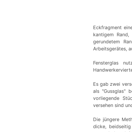
Eckfragment eine
kantigem Rand, 
gerundetem Ran
Arbeitsgerätes, a
Fensterglas nu
Handwerkerviertel
Es gab zwei vers
als "Gussglas" 
vorliegende Stü
versehen sind und
Die jüngere Meth
dicke, beidseit