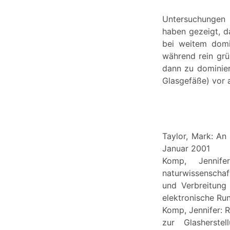
Untersuchungen 
haben gezeigt, da
bei weitem domi
während rein grü
dann zu dominier
Glasgefäße) vor a
Taylor, Mark: An
Januar 2001
Komp, Jennife
naturwissenschaft
und Verbreitung
elektronische Run
Komp, Jennifer: 
zur Glasherste