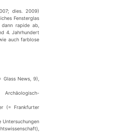
007; dies. 2009)
liches Fensterglas
 dann rapide ab,
nd 4. Jahrhundert
wie auch farblose
= Glass News, 9),
Archäologisch-
r (= Frankfurter
he Untersuchungen
swissenschaft),