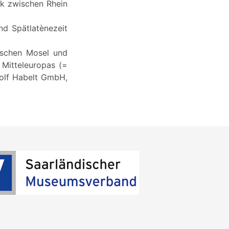
rk zwischen Rhein
nd Spätlatènezeit
wischen Mosel und
Mitteleuropas (=
dolf Habelt GmbH,