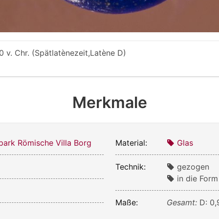
0 v. Chr. (Spätlatènezeit,Latène D)
Merkmale
park Römische Villa Borg
Material:
Glas
Technik:
gezogen
in die For
Maße:
Gesamt:
D: 0,