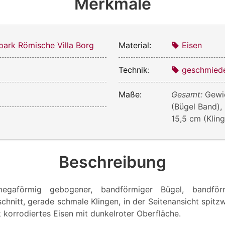
Merkmale
park Römische Villa Borg
Material:
Eisen
Technik:
geschmied
Maße:
Gesamt:
Gewic
(Bügel Band), B
15,5 cm (Klin
Beschreibung
megaförmig gebogener, bandförmiger Bügel, bandför
hnitt, gerade schmale Klingen, in der Seitenansicht spitzw
 korrodiertes Eisen mit dunkelroter Oberfläche.