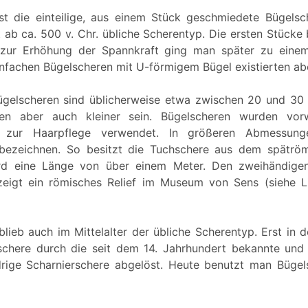
ist die einteilige, aus einem Stück geschmiedete Bügelsc
t ab ca. 500 v. Chr. übliche Scherentyp. Die ersten Stücke
 zur Erhöhung der Spannkraft ging man später zu ein
infachen Bügelscheren mit U-förmigem Bügel existierten abe
ügelscheren sind üblicherweise etwa zwischen 20 und 30
en aber auch kleiner sein. Bügelscheren wurden vor
 zur Haarpflege verwendet. In größeren Abmessung
bezeichnen. So besitzt die Tuchschere aus dem spätrö
rd eine Länge von über einem Meter. Den zweihändige
eigt ein römisches Relief im Museum von Sens (siehe Li
lieb auch im Mittelalter der übliche Scherentyp. Erst in 
schere durch die seit dem 14. Jahrhundert bekannte und
drige Scharnierschere abgelöst. Heute benutzt man Büge