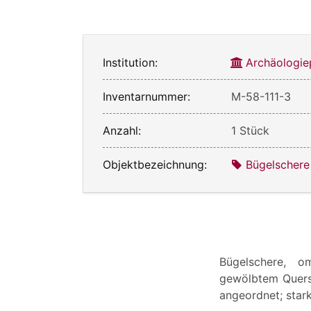
Institution:
Archäologie
Inventarnummer:
M-58-111-3
Anzahl:
1 Stück
Objektbezeichnung:
Bügelschere
Bügelschere, o
gewölbtem Quersc
angeordnet; stark