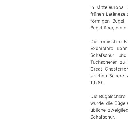
In Mitteleuropa 
frühen Latènezei
förmigen Bügel,
Bügel über, die e
Die römischen B
Exemplare könn
Schafschur und
Tuchscheren zu 
Great Chesterfo
solchen Schere z
1978).
Die Bügelschere b
wurde die Bügel
übliche zweiglie
Schafschur.