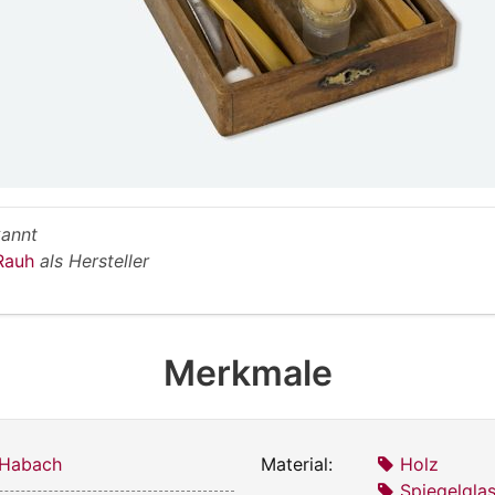
annt
Rauh
als Hersteller
Merkmale
 Habach
Material:
Holz
Spiegelgla