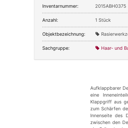
Inventarnummer:
2015ABH0375
Anzahl:
1 Stück
Objektbezeichnung:
Rasierwerkz
Sachgruppe:
Haar- und B
Aufklappbarer Dec
eine Inneneinte
Klappgriff aus g
zum Schärfen der
Innenseite des 
zwischen den Dec