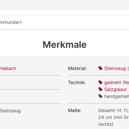
ahrhundert
Merkmale
 Habach
Material:
Steinzeug
Technik:
gedreht (K
Salzglasur
handgemal
Maße:
Gesamt:
H: 11
Steinzeug
24 cm (mit Gri
rechts)