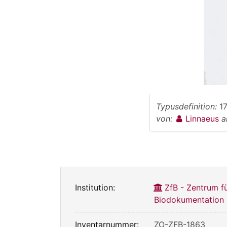
Typusdefinition:
1
von:
Linnaeus
a
Institution:
ZfB - Zentrum f
Biodokumentation
Inventarnummer:
ZO-ZFB-1863