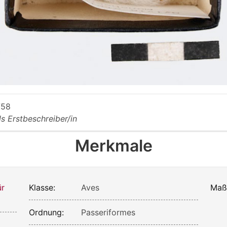
758
ls Erstbeschreiber/in
Merkmale
ür
Klasse:
Aves
Maß
Ordnung:
Passeriformes