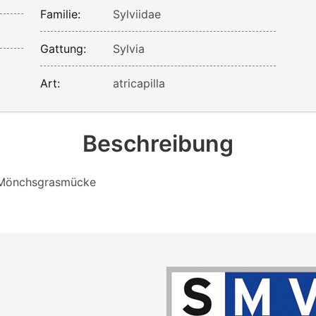
Familie:
Sylviidae
Gattung:
Sylvia
Art:
atricapilla
Beschreibung
r Mönchsgrasmücke