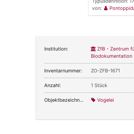
Typusdefinition:
1
von:
Pontoppi
Institution:
ZfB - Zentrum f
Biodokumentation
Inventarnummer:
ZO-ZFB-1671
Anzahl:
1 Stück
Objektbezeichnung:
Vogelei