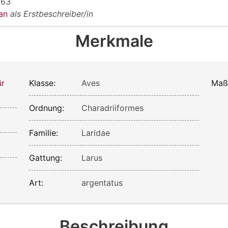
763
dan
als Erstbeschreiber/in
Merkmale
ür
Klasse:
Aves
Maß
Ordnung:
Charadriiformes
Familie:
Laridae
Gattung:
Larus
Art:
argentatus
Beschreibung